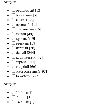
Толщина
оранжевый
[13]
бордовый
[5]
желтый
[8]
розовый
[19]
фиолетовый
[6]
синий
[48]
красный
[9]
зеленый
[39]
черный
[78]
белый
[244]
коричневый
[72]
серый
[199]
голубой
[60]
многоцветный
[97]
Бежевый
[222]
Толщина
15,5 mm
[1]
73 mm
[1]
14,5 mm
[1]