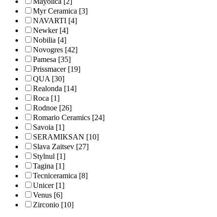
Mayolica
[2]
Myr Ceramica
[3]
NAVARTI
[4]
Newker
[4]
Nobilia
[4]
Novogres
[42]
Pamesa
[35]
Prissmacer
[19]
QUA
[30]
Realonda
[14]
Roca
[1]
Rodnoe
[26]
Romario Ceramics
[24]
Savoia
[1]
SERAMIKSAN
[10]
Slava Zaitsev
[27]
Stylnul
[1]
Tagina
[1]
Tecniceramica
[8]
Unicer
[1]
Venus
[6]
Zirconio
[10]