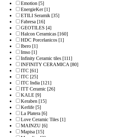
Emotion
[5]
EnergieKer
[1]
ETILI Seramik
[35]
Fabresa
[16]
GEOTILES
[4]
Halcon Ceramicas
[160]
HDC Porcelanicos
[1]
Ibero
[1]
Imso
[1]
Infinity Ceramic tiles
[111]
INFINITY CERAMICA
[80]
ITC
[61]
ITC
[25]
ITC India
[121]
ITT Ceramic
[26]
KALE
[9]
Keraben
[15]
Kerlife
[5]
La Platera
[6]
Love Ceramic Tiles
[1]
MAINZU
[6]
Mapisa
[15]