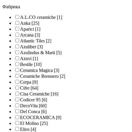
Фабрика
A.L.CO ceramiche
[1]
Anka
[25]
Aparici
[1]
Arcana
[3]
Atlantic Tiles
[2]
Azuliber
[3]
Azulindus & Marti
[5]
Azuvi
[1]
Bestile
[10]
Ceramica Magica
[3]
Ceramiche Brennero
[2]
Cerpa
[9]
Cifre
[64]
Cisa Ceramiche
[16]
Codicer 95
[6]
DecoVita
[60]
Del Conca
[6]
ECOCERAMICA
[9]
El Molino
[25]
Elios
[4]