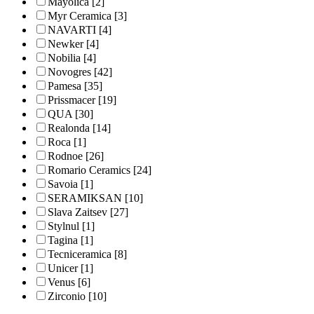
Mayolica
[2]
Myr Ceramica
[3]
NAVARTI
[4]
Newker
[4]
Nobilia
[4]
Novogres
[42]
Pamesa
[35]
Prissmacer
[19]
QUA
[30]
Realonda
[14]
Roca
[1]
Rodnoe
[26]
Romario Ceramics
[24]
Savoia
[1]
SERAMIKSAN
[10]
Slava Zaitsev
[27]
Stylnul
[1]
Tagina
[1]
Tecniceramica
[8]
Unicer
[1]
Venus
[6]
Zirconio
[10]