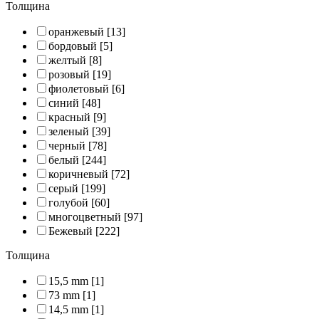
Толщина
оранжевый
[13]
бордовый
[5]
желтый
[8]
розовый
[19]
фиолетовый
[6]
синий
[48]
красный
[9]
зеленый
[39]
черный
[78]
белый
[244]
коричневый
[72]
серый
[199]
голубой
[60]
многоцветный
[97]
Бежевый
[222]
Толщина
15,5 mm
[1]
73 mm
[1]
14,5 mm
[1]