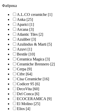
Фабрика
A.L.CO ceramiche
[1]
Anka
[25]
Aparici
[1]
Arcana
[3]
Atlantic Tiles
[2]
Azuliber
[3]
Azulindus & Marti
[5]
Azuvi
[1]
Bestile
[10]
Ceramica Magica
[3]
Ceramiche Brennero
[2]
Cerpa
[9]
Cifre
[64]
Cisa Ceramiche
[16]
Codicer 95
[6]
DecoVita
[60]
Del Conca
[6]
ECOCERAMICA
[9]
El Molino
[25]
Elios
[4]