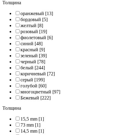
Толщина
оранжевый
[13]
бордовый
[5]
желтый
[8]
розовый
[19]
фиолетовый
[6]
синий
[48]
красный
[9]
зеленый
[39]
черный
[78]
белый
[244]
коричневый
[72]
серый
[199]
голубой
[60]
многоцветный
[97]
Бежевый
[222]
Толщина
15,5 mm
[1]
73 mm
[1]
14,5 mm
[1]