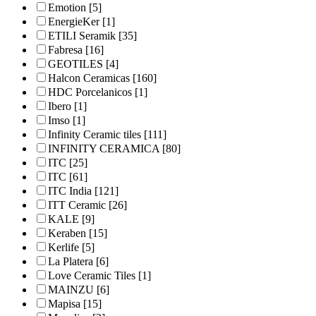
Emotion
[5]
EnergieKer
[1]
ETILI Seramik
[35]
Fabresa
[16]
GEOTILES
[4]
Halcon Ceramicas
[160]
HDC Porcelanicos
[1]
Ibero
[1]
Imso
[1]
Infinity Ceramic tiles
[111]
INFINITY CERAMICA
[80]
ITC
[25]
ITC
[61]
ITC India
[121]
ITT Ceramic
[26]
KALE
[9]
Keraben
[15]
Kerlife
[5]
La Platera
[6]
Love Ceramic Tiles
[1]
MAINZU
[6]
Mapisa
[15]