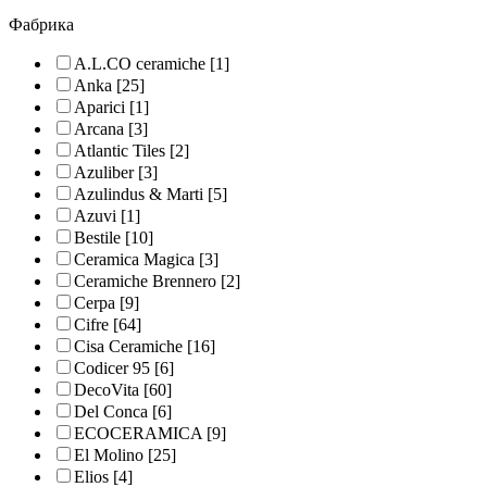
Фабрика
A.L.CO ceramiche
[1]
Anka
[25]
Aparici
[1]
Arcana
[3]
Atlantic Tiles
[2]
Azuliber
[3]
Azulindus & Marti
[5]
Azuvi
[1]
Bestile
[10]
Ceramica Magica
[3]
Ceramiche Brennero
[2]
Cerpa
[9]
Cifre
[64]
Cisa Ceramiche
[16]
Codicer 95
[6]
DecoVita
[60]
Del Conca
[6]
ECOCERAMICA
[9]
El Molino
[25]
Elios
[4]