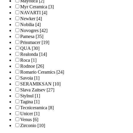
Mayolica
[2]
Myr Ceramica
[3]
NAVARTI
[4]
Newker
[4]
Nobilia
[4]
Novogres
[42]
Pamesa
[35]
Prissmacer
[19]
QUA
[30]
Realonda
[14]
Roca
[1]
Rodnoe
[26]
Romario Ceramics
[24]
Savoia
[1]
SERAMIKSAN
[10]
Slava Zaitsev
[27]
Stylnul
[1]
Tagina
[1]
Tecniceramica
[8]
Unicer
[1]
Venus
[6]
Zirconio
[10]