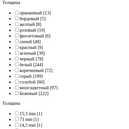
Толщина
оранжевый
[13]
бордовый
[5]
желтый
[8]
розовый
[19]
фиолетовый
[6]
синий
[48]
красный
[9]
зеленый
[39]
черный
[78]
белый
[244]
коричневый
[72]
серый
[199]
голубой
[60]
многоцветный
[97]
Бежевый
[222]
Толщина
15,5 mm
[1]
73 mm
[1]
14,5 mm
[1]