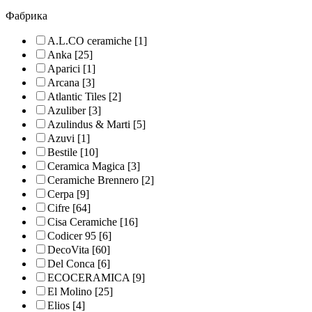
Фабрика
A.L.CO ceramiche
[1]
Anka
[25]
Aparici
[1]
Arcana
[3]
Atlantic Tiles
[2]
Azuliber
[3]
Azulindus & Marti
[5]
Azuvi
[1]
Bestile
[10]
Ceramica Magica
[3]
Ceramiche Brennero
[2]
Cerpa
[9]
Cifre
[64]
Cisa Ceramiche
[16]
Codicer 95
[6]
DecoVita
[60]
Del Conca
[6]
ECOCERAMICA
[9]
El Molino
[25]
Elios
[4]