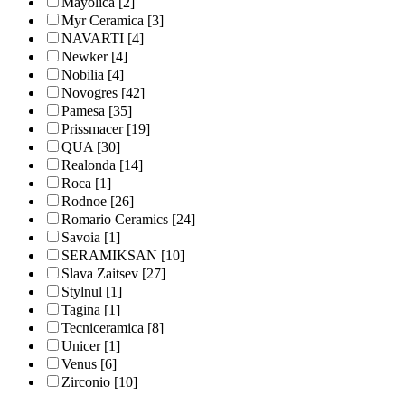
Mayolica
[2]
Myr Ceramica
[3]
NAVARTI
[4]
Newker
[4]
Nobilia
[4]
Novogres
[42]
Pamesa
[35]
Prissmacer
[19]
QUA
[30]
Realonda
[14]
Roca
[1]
Rodnoe
[26]
Romario Ceramics
[24]
Savoia
[1]
SERAMIKSAN
[10]
Slava Zaitsev
[27]
Stylnul
[1]
Tagina
[1]
Tecniceramica
[8]
Unicer
[1]
Venus
[6]
Zirconio
[10]