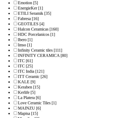
Emotion
[5]
EnergieKer
[1]
ETILI Seramik
[35]
Fabresa
[16]
GEOTILES
[4]
Halcon Ceramicas
[160]
HDC Porcelanicos
[1]
Ibero
[1]
Imso
[1]
Infinity Ceramic tiles
[111]
INFINITY CERAMICA
[80]
ITC
[61]
ITC
[25]
ITC India
[121]
ITT Ceramic
[26]
KALE
[9]
Keraben
[15]
Kerlife
[5]
La Platera
[6]
Love Ceramic Tiles
[1]
MAINZU
[6]
Mapisa
[15]