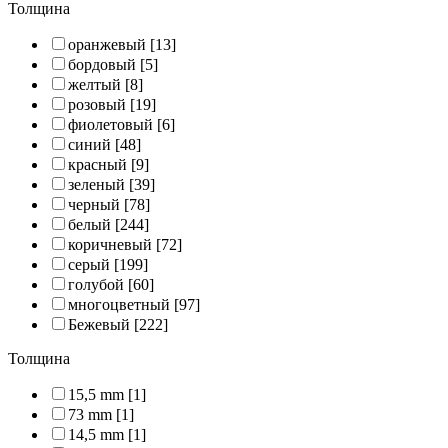
Толщина
оранжевый
[13]
бордовый
[5]
желтый
[8]
розовый
[19]
фиолетовый
[6]
синий
[48]
красный
[9]
зеленый
[39]
черный
[78]
белый
[244]
коричневый
[72]
серый
[199]
голубой
[60]
многоцветный
[97]
Бежевый
[222]
Толщина
15,5 mm
[1]
73 mm
[1]
14,5 mm
[1]