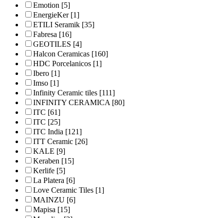
Emotion
[5]
EnergieKer
[1]
ETILI Seramik
[35]
Fabresa
[16]
GEOTILES
[4]
Halcon Ceramicas
[160]
HDC Porcelanicos
[1]
Ibero
[1]
Imso
[1]
Infinity Ceramic tiles
[111]
INFINITY CERAMICA
[80]
ITC
[61]
ITC
[25]
ITC India
[121]
ITT Ceramic
[26]
KALE
[9]
Keraben
[15]
Kerlife
[5]
La Platera
[6]
Love Ceramic Tiles
[1]
MAINZU
[6]
Mapisa
[15]