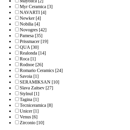
Mayolica
[2]
Myr Ceramica
[3]
NAVARTI
[4]
Newker
[4]
Nobilia
[4]
Novogres
[42]
Pamesa
[35]
Prissmacer
[19]
QUA
[30]
Realonda
[14]
Roca
[1]
Rodnoe
[26]
Romario Ceramics
[24]
Savoia
[1]
SERAMIKSAN
[10]
Slava Zaitsev
[27]
Stylnul
[1]
Tagina
[1]
Tecniceramica
[8]
Unicer
[1]
Venus
[6]
Zirconio
[10]