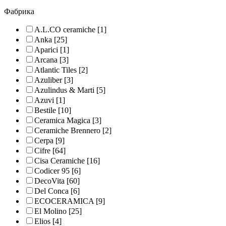
Фабрика
A.L.CO ceramiche
[1]
Anka
[25]
Aparici
[1]
Arcana
[3]
Atlantic Tiles
[2]
Azuliber
[3]
Azulindus & Marti
[5]
Azuvi
[1]
Bestile
[10]
Ceramica Magica
[3]
Ceramiche Brennero
[2]
Cerpa
[9]
Cifre
[64]
Cisa Ceramiche
[16]
Codicer 95
[6]
DecoVita
[60]
Del Conca
[6]
ECOCERAMICA
[9]
El Molino
[25]
Elios
[4]