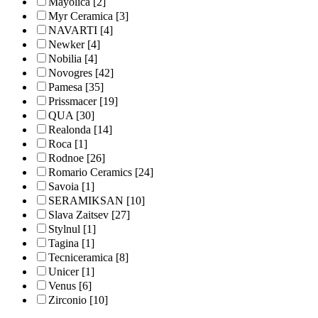
Mayolica
[2]
Myr Ceramica
[3]
NAVARTI
[4]
Newker
[4]
Nobilia
[4]
Novogres
[42]
Pamesa
[35]
Prissmacer
[19]
QUA
[30]
Realonda
[14]
Roca
[1]
Rodnoe
[26]
Romario Ceramics
[24]
Savoia
[1]
SERAMIKSAN
[10]
Slava Zaitsev
[27]
Stylnul
[1]
Tagina
[1]
Tecniceramica
[8]
Unicer
[1]
Venus
[6]
Zirconio
[10]