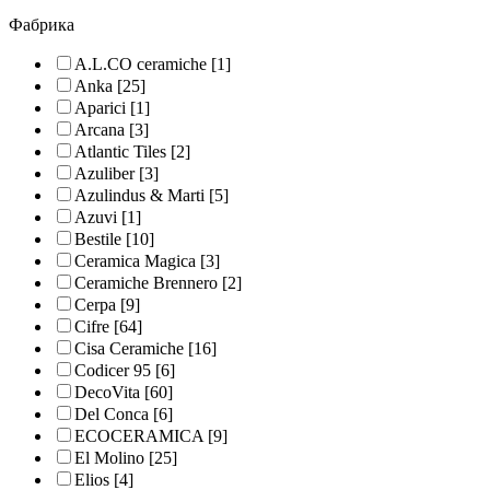
Фабрика
A.L.CO ceramiche
[1]
Anka
[25]
Aparici
[1]
Arcana
[3]
Atlantic Tiles
[2]
Azuliber
[3]
Azulindus & Marti
[5]
Azuvi
[1]
Bestile
[10]
Ceramica Magica
[3]
Ceramiche Brennero
[2]
Cerpa
[9]
Cifre
[64]
Cisa Ceramiche
[16]
Codicer 95
[6]
DecoVita
[60]
Del Conca
[6]
ECOCERAMICA
[9]
El Molino
[25]
Elios
[4]