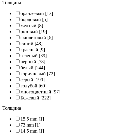
Толщина
оранжевый
[13]
бордовый
[5]
желтый
[8]
розовый
[19]
фиолетовый
[6]
синий
[48]
красный
[9]
зеленый
[39]
черный
[78]
белый
[244]
коричневый
[72]
серый
[199]
голубой
[60]
многоцветный
[97]
Бежевый
[222]
Толщина
15,5 mm
[1]
73 mm
[1]
14,5 mm
[1]