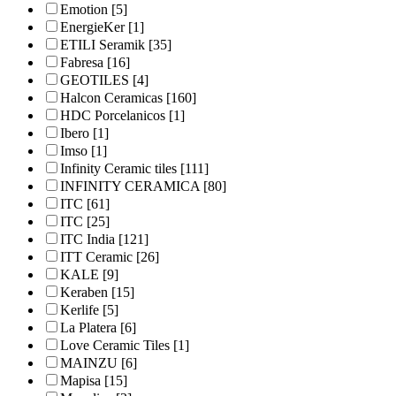
Emotion
[5]
EnergieKer
[1]
ETILI Seramik
[35]
Fabresa
[16]
GEOTILES
[4]
Halcon Ceramicas
[160]
HDC Porcelanicos
[1]
Ibero
[1]
Imso
[1]
Infinity Ceramic tiles
[111]
INFINITY CERAMICA
[80]
ITC
[61]
ITC
[25]
ITC India
[121]
ITT Ceramic
[26]
KALE
[9]
Keraben
[15]
Kerlife
[5]
La Platera
[6]
Love Ceramic Tiles
[1]
MAINZU
[6]
Mapisa
[15]