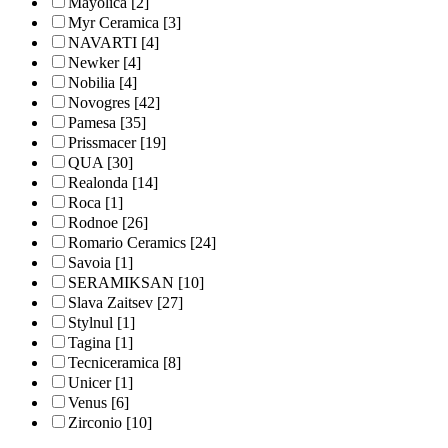
Mayolica
[2]
Myr Ceramica
[3]
NAVARTI
[4]
Newker
[4]
Nobilia
[4]
Novogres
[42]
Pamesa
[35]
Prissmacer
[19]
QUA
[30]
Realonda
[14]
Roca
[1]
Rodnoe
[26]
Romario Ceramics
[24]
Savoia
[1]
SERAMIKSAN
[10]
Slava Zaitsev
[27]
Stylnul
[1]
Tagina
[1]
Tecniceramica
[8]
Unicer
[1]
Venus
[6]
Zirconio
[10]