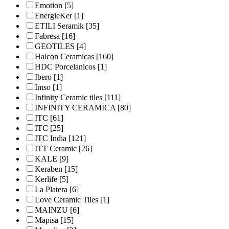
Emotion
[5]
EnergieKer
[1]
ETILI Seramik
[35]
Fabresa
[16]
GEOTILES
[4]
Halcon Ceramicas
[160]
HDC Porcelanicos
[1]
Ibero
[1]
Imso
[1]
Infinity Ceramic tiles
[111]
INFINITY CERAMICA
[80]
ITC
[61]
ITC
[25]
ITC India
[121]
ITT Ceramic
[26]
KALE
[9]
Keraben
[15]
Kerlife
[5]
La Platera
[6]
Love Ceramic Tiles
[1]
MAINZU
[6]
Mapisa
[15]