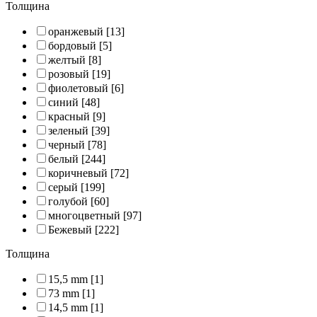
Толщина
оранжевый
[13]
бордовый
[5]
желтый
[8]
розовый
[19]
фиолетовый
[6]
синий
[48]
красный
[9]
зеленый
[39]
черный
[78]
белый
[244]
коричневый
[72]
серый
[199]
голубой
[60]
многоцветный
[97]
Бежевый
[222]
Толщина
15,5 mm
[1]
73 mm
[1]
14,5 mm
[1]