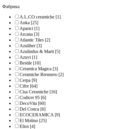
Фабрика
A.L.CO ceramiche
[1]
Anka
[25]
Aparici
[1]
Arcana
[3]
Atlantic Tiles
[2]
Azuliber
[3]
Azulindus & Marti
[5]
Azuvi
[1]
Bestile
[10]
Ceramica Magica
[3]
Ceramiche Brennero
[2]
Cerpa
[9]
Cifre
[64]
Cisa Ceramiche
[16]
Codicer 95
[6]
DecoVita
[60]
Del Conca
[6]
ECOCERAMICA
[9]
El Molino
[25]
Elios
[4]