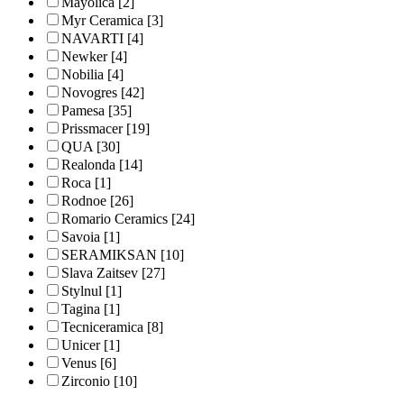
Mayolica
[2]
Myr Ceramica
[3]
NAVARTI
[4]
Newker
[4]
Nobilia
[4]
Novogres
[42]
Pamesa
[35]
Prissmacer
[19]
QUA
[30]
Realonda
[14]
Roca
[1]
Rodnoe
[26]
Romario Ceramics
[24]
Savoia
[1]
SERAMIKSAN
[10]
Slava Zaitsev
[27]
Stylnul
[1]
Tagina
[1]
Tecniceramica
[8]
Unicer
[1]
Venus
[6]
Zirconio
[10]