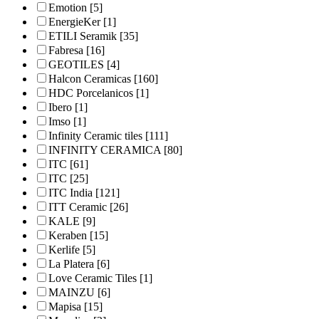
Emotion
[5]
EnergieKer
[1]
ETILI Seramik
[35]
Fabresa
[16]
GEOTILES
[4]
Halcon Ceramicas
[160]
HDC Porcelanicos
[1]
Ibero
[1]
Imso
[1]
Infinity Ceramic tiles
[111]
INFINITY CERAMICA
[80]
ITC
[61]
ITC
[25]
ITC India
[121]
ITT Ceramic
[26]
KALE
[9]
Keraben
[15]
Kerlife
[5]
La Platera
[6]
Love Ceramic Tiles
[1]
MAINZU
[6]
Mapisa
[15]