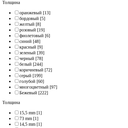
Толщина
оранжевый
[13]
бордовый
[5]
желтый
[8]
розовый
[19]
фиолетовый
[6]
синий
[48]
красный
[9]
зеленый
[39]
черный
[78]
белый
[244]
коричневый
[72]
серый
[199]
голубой
[60]
многоцветный
[97]
Бежевый
[222]
Толщина
15,5 mm
[1]
73 mm
[1]
14,5 mm
[1]