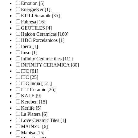
Emotion
[5]
EnergieKer
[1]
ETILI Seramik
[35]
Fabresa
[16]
GEOTILES
[4]
Halcon Ceramicas
[160]
HDC Porcelanicos
[1]
Ibero
[1]
Imso
[1]
Infinity Ceramic tiles
[111]
INFINITY CERAMICA
[80]
ITC
[61]
ITC
[25]
ITC India
[121]
ITT Ceramic
[26]
KALE
[9]
Keraben
[15]
Kerlife
[5]
La Platera
[6]
Love Ceramic Tiles
[1]
MAINZU
[6]
Mapisa
[15]