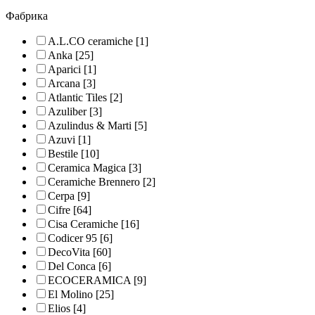
Фабрика
A.L.CO ceramiche
[1]
Anka
[25]
Aparici
[1]
Arcana
[3]
Atlantic Tiles
[2]
Azuliber
[3]
Azulindus & Marti
[5]
Azuvi
[1]
Bestile
[10]
Ceramica Magica
[3]
Ceramiche Brennero
[2]
Cerpa
[9]
Cifre
[64]
Cisa Ceramiche
[16]
Codicer 95
[6]
DecoVita
[60]
Del Conca
[6]
ECOCERAMICA
[9]
El Molino
[25]
Elios
[4]