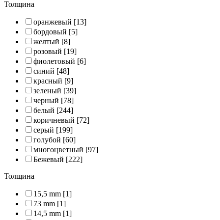
Толщина
оранжевый
[13]
бордовый
[5]
желтый
[8]
розовый
[19]
фиолетовый
[6]
синий
[48]
красный
[9]
зеленый
[39]
черный
[78]
белый
[244]
коричневый
[72]
серый
[199]
голубой
[60]
многоцветный
[97]
Бежевый
[222]
Толщина
15,5 mm
[1]
73 mm
[1]
14,5 mm
[1]