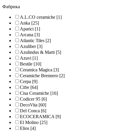
Фабрика
A.L.CO ceramiche
[1]
Anka
[25]
Aparici
[1]
Arcana
[3]
Atlantic Tiles
[2]
Azuliber
[3]
Azulindus & Marti
[5]
Azuvi
[1]
Bestile
[10]
Ceramica Magica
[3]
Ceramiche Brennero
[2]
Cerpa
[9]
Cifre
[64]
Cisa Ceramiche
[16]
Codicer 95
[6]
DecoVita
[60]
Del Conca
[6]
ECOCERAMICA
[9]
El Molino
[25]
Elios
[4]