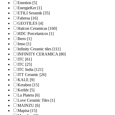
Emotion
[5]
EnergieKer
[1]
ETILI Seramik
[35]
Fabresa
[16]
GEOTILES
[4]
Halcon Ceramicas
[160]
HDC Porcelanicos
[1]
Ibero
[1]
Imso
[1]
Infinity Ceramic tiles
[111]
INFINITY CERAMICA
[80]
ITC
[61]
ITC
[25]
ITC India
[121]
ITT Ceramic
[26]
KALE
[9]
Keraben
[15]
Kerlife
[5]
La Platera
[6]
Love Ceramic Tiles
[1]
MAINZU
[6]
Mapisa
[15]