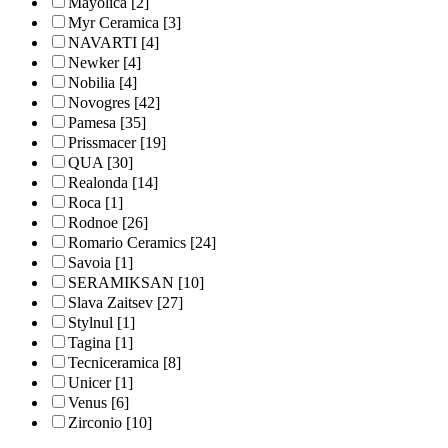
Mayolica
[2]
Myr Ceramica
[3]
NAVARTI
[4]
Newker
[4]
Nobilia
[4]
Novogres
[42]
Pamesa
[35]
Prissmacer
[19]
QUA
[30]
Realonda
[14]
Roca
[1]
Rodnoe
[26]
Romario Ceramics
[24]
Savoia
[1]
SERAMIKSAN
[10]
Slava Zaitsev
[27]
Stylnul
[1]
Tagina
[1]
Tecniceramica
[8]
Unicer
[1]
Venus
[6]
Zirconio
[10]