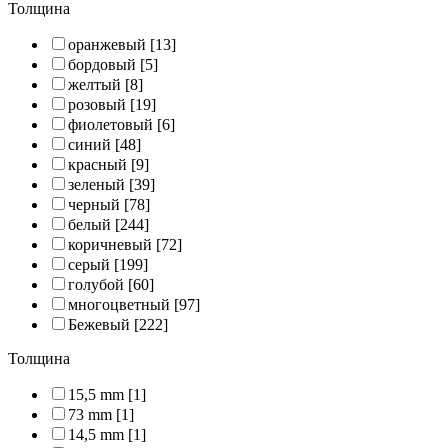
Толщина
оранжевый
[13]
бордовый
[5]
желтый
[8]
розовый
[19]
фиолетовый
[6]
синий
[48]
красный
[9]
зеленый
[39]
черный
[78]
белый
[244]
коричневый
[72]
серый
[199]
голубой
[60]
многоцветный
[97]
Бежевый
[222]
Толщина
15,5 mm
[1]
73 mm
[1]
14,5 mm
[1]