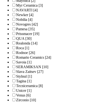
Mayolica
[2]
Myr Ceramica
[3]
NAVARTI
[4]
Newker
[4]
Nobilia
[4]
Novogres
[42]
Pamesa
[35]
Prissmacer
[19]
QUA
[30]
Realonda
[14]
Roca
[1]
Rodnoe
[26]
Romario Ceramics
[24]
Savoia
[1]
SERAMIKSAN
[10]
Slava Zaitsev
[27]
Stylnul
[1]
Tagina
[1]
Tecniceramica
[8]
Unicer
[1]
Venus
[6]
Zirconio
[10]