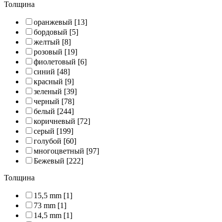
Толщина
оранжевый
[13]
бордовый
[5]
желтый
[8]
розовый
[19]
фиолетовый
[6]
синий
[48]
красный
[9]
зеленый
[39]
черный
[78]
белый
[244]
коричневый
[72]
серый
[199]
голубой
[60]
многоцветный
[97]
Бежевый
[222]
Толщина
15,5 mm
[1]
73 mm
[1]
14,5 mm
[1]