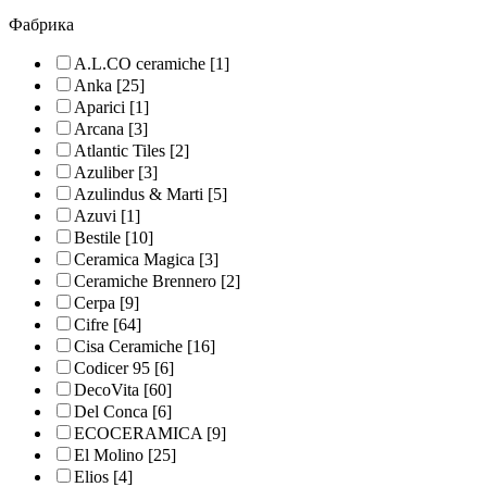
Фабрика
A.L.CO ceramiche
[1]
Anka
[25]
Aparici
[1]
Arcana
[3]
Atlantic Tiles
[2]
Azuliber
[3]
Azulindus & Marti
[5]
Azuvi
[1]
Bestile
[10]
Ceramica Magica
[3]
Ceramiche Brennero
[2]
Cerpa
[9]
Cifre
[64]
Cisa Ceramiche
[16]
Codicer 95
[6]
DecoVita
[60]
Del Conca
[6]
ECOCERAMICA
[9]
El Molino
[25]
Elios
[4]