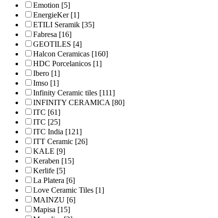
Emotion
[5]
EnergieKer
[1]
ETILI Seramik
[35]
Fabresa
[16]
GEOTILES
[4]
Halcon Ceramicas
[160]
HDC Porcelanicos
[1]
Ibero
[1]
Imso
[1]
Infinity Ceramic tiles
[111]
INFINITY CERAMICA
[80]
ITC
[61]
ITC
[25]
ITC India
[121]
ITT Ceramic
[26]
KALE
[9]
Keraben
[15]
Kerlife
[5]
La Platera
[6]
Love Ceramic Tiles
[1]
MAINZU
[6]
Mapisa
[15]