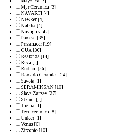
Mayolica
[2]
Myr Ceramica
[3]
NAVARTI
[4]
Newker
[4]
Nobilia
[4]
Novogres
[42]
Pamesa
[35]
Prissmacer
[19]
QUA
[30]
Realonda
[14]
Roca
[1]
Rodnoe
[26]
Romario Ceramics
[24]
Savoia
[1]
SERAMIKSAN
[10]
Slava Zaitsev
[27]
Stylnul
[1]
Tagina
[1]
Tecniceramica
[8]
Unicer
[1]
Venus
[6]
Zirconio
[10]