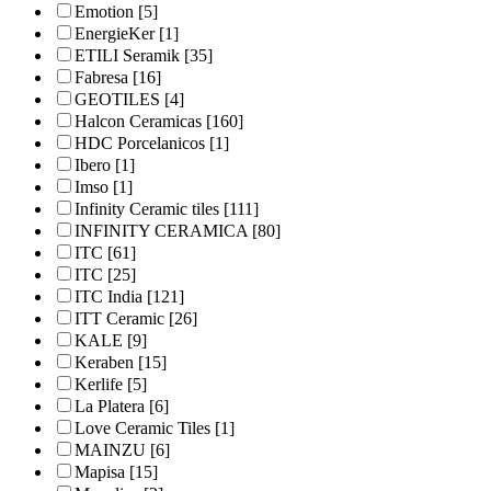
Emotion
[5]
EnergieKer
[1]
ETILI Seramik
[35]
Fabresa
[16]
GEOTILES
[4]
Halcon Ceramicas
[160]
HDC Porcelanicos
[1]
Ibero
[1]
Imso
[1]
Infinity Ceramic tiles
[111]
INFINITY CERAMICA
[80]
ITC
[61]
ITC
[25]
ITC India
[121]
ITT Ceramic
[26]
KALE
[9]
Keraben
[15]
Kerlife
[5]
La Platera
[6]
Love Ceramic Tiles
[1]
MAINZU
[6]
Mapisa
[15]