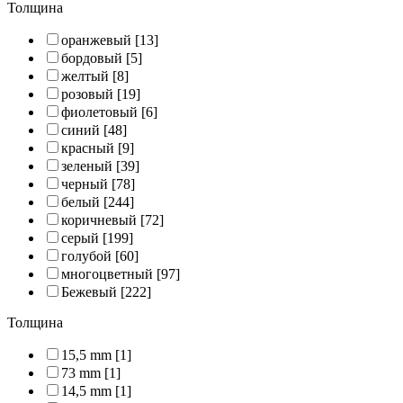
Толщина
оранжевый
[13]
бордовый
[5]
желтый
[8]
розовый
[19]
фиолетовый
[6]
синий
[48]
красный
[9]
зеленый
[39]
черный
[78]
белый
[244]
коричневый
[72]
серый
[199]
голубой
[60]
многоцветный
[97]
Бежевый
[222]
Толщина
15,5 mm
[1]
73 mm
[1]
14,5 mm
[1]