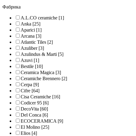
Фабрика
A.L.CO ceramiche
[1]
Anka
[25]
Aparici
[1]
Arcana
[3]
Atlantic Tiles
[2]
Azuliber
[3]
Azulindus & Marti
[5]
Azuvi
[1]
Bestile
[10]
Ceramica Magica
[3]
Ceramiche Brennero
[2]
Cerpa
[9]
Cifre
[64]
Cisa Ceramiche
[16]
Codicer 95
[6]
DecoVita
[60]
Del Conca
[6]
ECOCERAMICA
[9]
El Molino
[25]
Elios
[4]