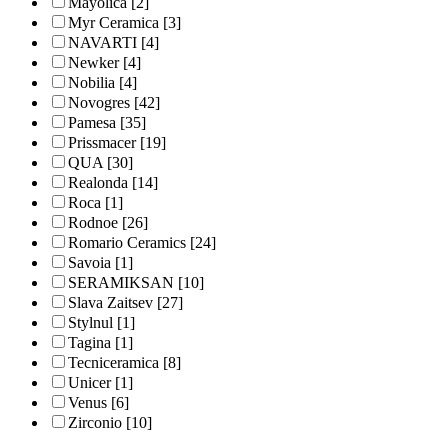
Mayolica
[2]
Myr Ceramica
[3]
NAVARTI
[4]
Newker
[4]
Nobilia
[4]
Novogres
[42]
Pamesa
[35]
Prissmacer
[19]
QUA
[30]
Realonda
[14]
Roca
[1]
Rodnoe
[26]
Romario Ceramics
[24]
Savoia
[1]
SERAMIKSAN
[10]
Slava Zaitsev
[27]
Stylnul
[1]
Tagina
[1]
Tecniceramica
[8]
Unicer
[1]
Venus
[6]
Zirconio
[10]