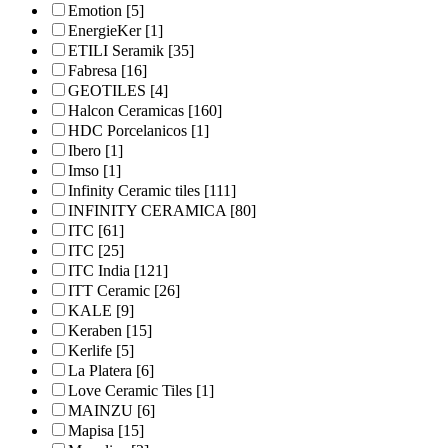
Emotion
[5]
EnergieKer
[1]
ETILI Seramik
[35]
Fabresa
[16]
GEOTILES
[4]
Halcon Ceramicas
[160]
HDC Porcelanicos
[1]
Ibero
[1]
Imso
[1]
Infinity Ceramic tiles
[111]
INFINITY CERAMICA
[80]
ITC
[61]
ITC
[25]
ITC India
[121]
ITT Ceramic
[26]
KALE
[9]
Keraben
[15]
Kerlife
[5]
La Platera
[6]
Love Ceramic Tiles
[1]
MAINZU
[6]
Mapisa
[15]