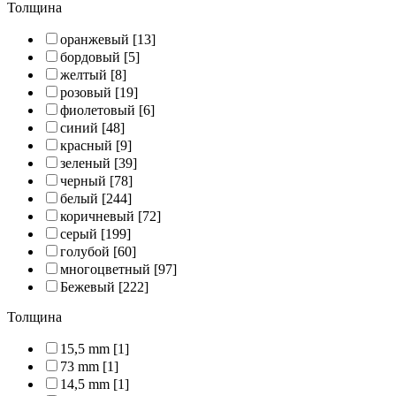
Толщина
оранжевый
[13]
бордовый
[5]
желтый
[8]
розовый
[19]
фиолетовый
[6]
синий
[48]
красный
[9]
зеленый
[39]
черный
[78]
белый
[244]
коричневый
[72]
серый
[199]
голубой
[60]
многоцветный
[97]
Бежевый
[222]
Толщина
15,5 mm
[1]
73 mm
[1]
14,5 mm
[1]