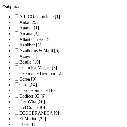
Фабрика
A.L.CO ceramiche
[1]
Anka
[25]
Aparici
[1]
Arcana
[3]
Atlantic Tiles
[2]
Azuliber
[3]
Azulindus & Marti
[5]
Azuvi
[1]
Bestile
[10]
Ceramica Magica
[3]
Ceramiche Brennero
[2]
Cerpa
[9]
Cifre
[64]
Cisa Ceramiche
[16]
Codicer 95
[6]
DecoVita
[60]
Del Conca
[6]
ECOCERAMICA
[9]
El Molino
[25]
Elios
[4]