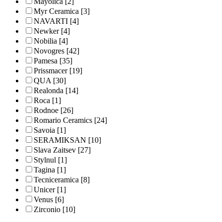
Mayolica
[2]
Myr Ceramica
[3]
NAVARTI
[4]
Newker
[4]
Nobilia
[4]
Novogres
[42]
Pamesa
[35]
Prissmacer
[19]
QUA
[30]
Realonda
[14]
Roca
[1]
Rodnoe
[26]
Romario Ceramics
[24]
Savoia
[1]
SERAMIKSAN
[10]
Slava Zaitsev
[27]
Stylnul
[1]
Tagina
[1]
Tecniceramica
[8]
Unicer
[1]
Venus
[6]
Zirconio
[10]