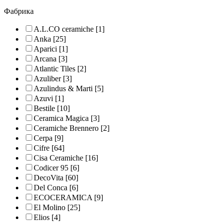
Фабрика
A.L.CO ceramiche
[1]
Anka
[25]
Aparici
[1]
Arcana
[3]
Atlantic Tiles
[2]
Azuliber
[3]
Azulindus & Marti
[5]
Azuvi
[1]
Bestile
[10]
Ceramica Magica
[3]
Ceramiche Brennero
[2]
Cerpa
[9]
Cifre
[64]
Cisa Ceramiche
[16]
Codicer 95
[6]
DecoVita
[60]
Del Conca
[6]
ECOCERAMICA
[9]
El Molino
[25]
Elios
[4]