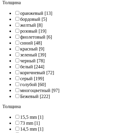
Толщина
оранжевый
[13]
бордовый
[5]
желтый
[8]
розовый
[19]
фиолетовый
[6]
синий
[48]
красный
[9]
зеленый
[39]
черный
[78]
белый
[244]
коричневый
[72]
серый
[199]
голубой
[60]
многоцветный
[97]
Бежевый
[222]
Толщина
15,5 mm
[1]
73 mm
[1]
14,5 mm
[1]