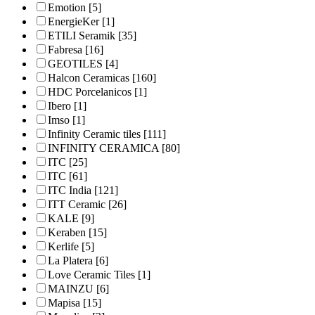
Emotion
[5]
EnergieKer
[1]
ETILI Seramik
[35]
Fabresa
[16]
GEOTILES
[4]
Halcon Ceramicas
[160]
HDC Porcelanicos
[1]
Ibero
[1]
Imso
[1]
Infinity Ceramic tiles
[111]
INFINITY CERAMICA
[80]
ITC
[25]
ITC
[61]
ITC India
[121]
ITT Ceramic
[26]
KALE
[9]
Keraben
[15]
Kerlife
[5]
La Platera
[6]
Love Ceramic Tiles
[1]
MAINZU
[6]
Mapisa
[15]