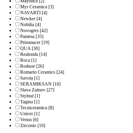
Mayolica
[2]
Myr Ceramica
[3]
NAVARTI
[4]
Newker
[4]
Nobilia
[4]
Novogres
[42]
Pamesa
[35]
Prissmacer
[19]
QUA
[30]
Realonda
[14]
Roca
[1]
Rodnoe
[26]
Romario Ceramics
[24]
Savoia
[1]
SERAMIKSAN
[10]
Slava Zaitsev
[27]
Stylnul
[1]
Tagina
[1]
Tecniceramica
[8]
Unicer
[1]
Venus
[6]
Zirconio
[10]