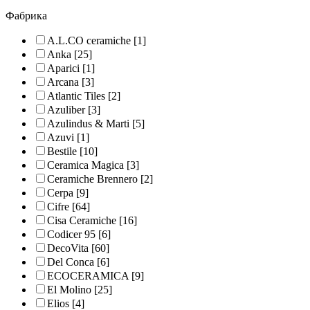
Фабрика
A.L.CO ceramiche
[1]
Anka
[25]
Aparici
[1]
Arcana
[3]
Atlantic Tiles
[2]
Azuliber
[3]
Azulindus & Marti
[5]
Azuvi
[1]
Bestile
[10]
Ceramica Magica
[3]
Ceramiche Brennero
[2]
Cerpa
[9]
Cifre
[64]
Cisa Ceramiche
[16]
Codicer 95
[6]
DecoVita
[60]
Del Conca
[6]
ECOCERAMICA
[9]
El Molino
[25]
Elios
[4]