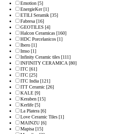
Emotion
[5]
EnergieKer
[1]
ETILI Seramik
[35]
Fabresa
[16]
GEOTILES
[4]
Halcon Ceramicas
[160]
HDC Porcelanicos
[1]
Ibero
[1]
Imso
[1]
Infinity Ceramic tiles
[111]
INFINITY CERAMICA
[80]
ITC
[61]
ITC
[25]
ITC India
[121]
ITT Ceramic
[26]
KALE
[9]
Keraben
[15]
Kerlife
[5]
La Platera
[6]
Love Ceramic Tiles
[1]
MAINZU
[6]
Mapisa
[15]