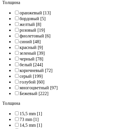
Толщина
оранжевый
[13]
бордовый
[5]
желтый
[8]
розовый
[19]
фиолетовый
[6]
синий
[48]
красный
[9]
зеленый
[39]
черный
[78]
белый
[244]
коричневый
[72]
серый
[199]
голубой
[60]
многоцветный
[97]
Бежевый
[222]
Толщина
15,5 mm
[1]
73 mm
[1]
14,5 mm
[1]