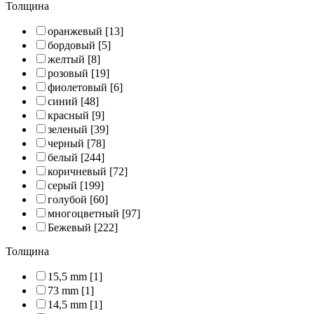
Толщина
оранжевый
[13]
бордовый
[5]
желтый
[8]
розовый
[19]
фиолетовый
[6]
синий
[48]
красный
[9]
зеленый
[39]
черный
[78]
белый
[244]
коричневый
[72]
серый
[199]
голубой
[60]
многоцветный
[97]
Бежевый
[222]
Толщина
15,5 mm
[1]
73 mm
[1]
14,5 mm
[1]