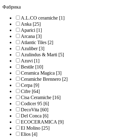
Фабрика
A.L.CO ceramiche
[1]
Anka
[25]
Aparici
[1]
Arcana
[3]
Atlantic Tiles
[2]
Azuliber
[3]
Azulindus & Marti
[5]
Azuvi
[1]
Bestile
[10]
Ceramica Magica
[3]
Ceramiche Brennero
[2]
Cerpa
[9]
Cifre
[64]
Cisa Ceramiche
[16]
Codicer 95
[6]
DecoVita
[60]
Del Conca
[6]
ECOCERAMICA
[9]
El Molino
[25]
Elios
[4]