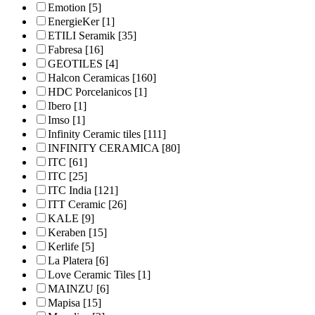
Emotion
[5]
EnergieKer
[1]
ETILI Seramik
[35]
Fabresa
[16]
GEOTILES
[4]
Halcon Ceramicas
[160]
HDC Porcelanicos
[1]
Ibero
[1]
Imso
[1]
Infinity Ceramic tiles
[111]
INFINITY CERAMICA
[80]
ITC
[61]
ITC
[25]
ITC India
[121]
ITT Ceramic
[26]
KALE
[9]
Keraben
[15]
Kerlife
[5]
La Platera
[6]
Love Ceramic Tiles
[1]
MAINZU
[6]
Mapisa
[15]