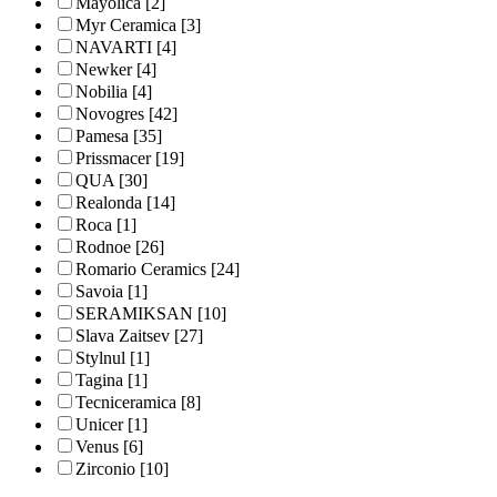
Mayolica
[2]
Myr Ceramica
[3]
NAVARTI
[4]
Newker
[4]
Nobilia
[4]
Novogres
[42]
Pamesa
[35]
Prissmacer
[19]
QUA
[30]
Realonda
[14]
Roca
[1]
Rodnoe
[26]
Romario Ceramics
[24]
Savoia
[1]
SERAMIKSAN
[10]
Slava Zaitsev
[27]
Stylnul
[1]
Tagina
[1]
Tecniceramica
[8]
Unicer
[1]
Venus
[6]
Zirconio
[10]