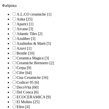
Фабрика
A.L.CO ceramiche
[1]
Anka
[25]
Aparici
[1]
Arcana
[3]
Atlantic Tiles
[2]
Azuliber
[3]
Azulindus & Marti
[5]
Azuvi
[1]
Bestile
[10]
Ceramica Magica
[3]
Ceramiche Brennero
[2]
Cerpa
[9]
Cifre
[64]
Cisa Ceramiche
[16]
Codicer 95
[6]
DecoVita
[60]
Del Conca
[6]
ECOCERAMICA
[9]
El Molino
[25]
Elios
[4]