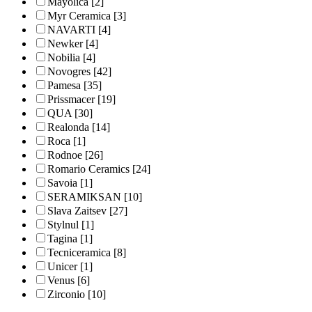
Mayolica
[2]
Myr Ceramica
[3]
NAVARTI
[4]
Newker
[4]
Nobilia
[4]
Novogres
[42]
Pamesa
[35]
Prissmacer
[19]
QUA
[30]
Realonda
[14]
Roca
[1]
Rodnoe
[26]
Romario Ceramics
[24]
Savoia
[1]
SERAMIKSAN
[10]
Slava Zaitsev
[27]
Stylnul
[1]
Tagina
[1]
Tecniceramica
[8]
Unicer
[1]
Venus
[6]
Zirconio
[10]