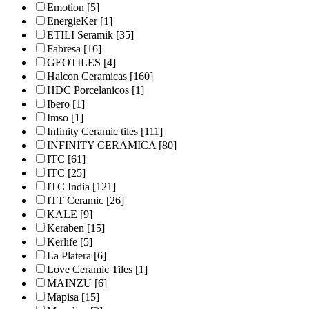
Emotion
[5]
EnergieKer
[1]
ETILI Seramik
[35]
Fabresa
[16]
GEOTILES
[4]
Halcon Ceramicas
[160]
HDC Porcelanicos
[1]
Ibero
[1]
Imso
[1]
Infinity Ceramic tiles
[111]
INFINITY CERAMICA
[80]
ITC
[61]
ITC
[25]
ITC India
[121]
ITT Ceramic
[26]
KALE
[9]
Keraben
[15]
Kerlife
[5]
La Platera
[6]
Love Ceramic Tiles
[1]
MAINZU
[6]
Mapisa
[15]