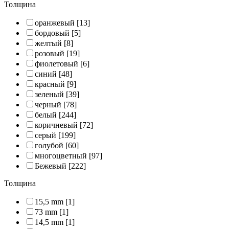
Толщина
оранжевый
[13]
бордовый
[5]
желтый
[8]
розовый
[19]
фиолетовый
[6]
синий
[48]
красный
[9]
зеленый
[39]
черный
[78]
белый
[244]
коричневый
[72]
серый
[199]
голубой
[60]
многоцветный
[97]
Бежевый
[222]
Толщина
15,5 mm
[1]
73 mm
[1]
14,5 mm
[1]