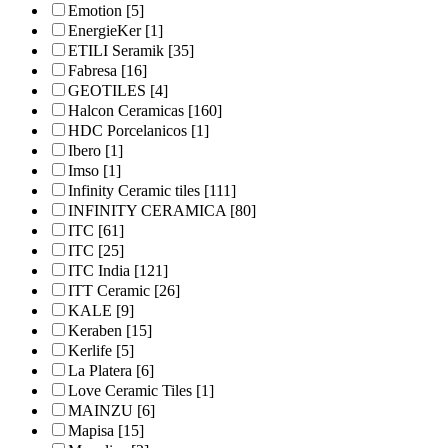
Emotion
[5]
EnergieKer
[1]
ETILI Seramik
[35]
Fabresa
[16]
GEOTILES
[4]
Halcon Ceramicas
[160]
HDC Porcelanicos
[1]
Ibero
[1]
Imso
[1]
Infinity Ceramic tiles
[111]
INFINITY CERAMICA
[80]
ITC
[61]
ITC
[25]
ITC India
[121]
ITT Ceramic
[26]
KALE
[9]
Keraben
[15]
Kerlife
[5]
La Platera
[6]
Love Ceramic Tiles
[1]
MAINZU
[6]
Mapisa
[15]