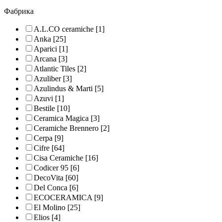
Фабрика
A.L.CO ceramiche
[1]
Anka
[25]
Aparici
[1]
Arcana
[3]
Atlantic Tiles
[2]
Azuliber
[3]
Azulindus & Marti
[5]
Azuvi
[1]
Bestile
[10]
Ceramica Magica
[3]
Ceramiche Brennero
[2]
Cerpa
[9]
Cifre
[64]
Cisa Ceramiche
[16]
Codicer 95
[6]
DecoVita
[60]
Del Conca
[6]
ECOCERAMICA
[9]
El Molino
[25]
Elios
[4]