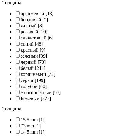
Толщина
оранжевый
[13]
бордовый
[5]
желтый
[8]
розовый
[19]
фиолетовый
[6]
синий
[48]
красный
[9]
зеленый
[39]
черный
[78]
белый
[244]
коричневый
[72]
серый
[199]
голубой
[60]
многоцветный
[97]
Бежевый
[222]
Толщина
15,5 mm
[1]
73 mm
[1]
14,5 mm
[1]