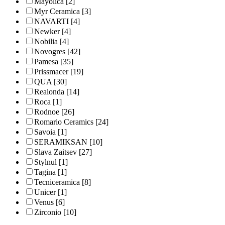
Mayolica
[2]
Myr Ceramica
[3]
NAVARTI
[4]
Newker
[4]
Nobilia
[4]
Novogres
[42]
Pamesa
[35]
Prissmacer
[19]
QUA
[30]
Realonda
[14]
Roca
[1]
Rodnoe
[26]
Romario Ceramics
[24]
Savoia
[1]
SERAMIKSAN
[10]
Slava Zaitsev
[27]
Stylnul
[1]
Tagina
[1]
Tecniceramica
[8]
Unicer
[1]
Venus
[6]
Zirconio
[10]