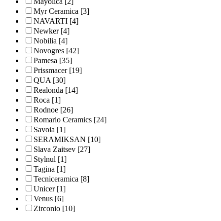
Mayolica
[2]
Myr Ceramica
[3]
NAVARTI
[4]
Newker
[4]
Nobilia
[4]
Novogres
[42]
Pamesa
[35]
Prissmacer
[19]
QUA
[30]
Realonda
[14]
Roca
[1]
Rodnoe
[26]
Romario Ceramics
[24]
Savoia
[1]
SERAMIKSAN
[10]
Slava Zaitsev
[27]
Stylnul
[1]
Tagina
[1]
Tecniceramica
[8]
Unicer
[1]
Venus
[6]
Zirconio
[10]