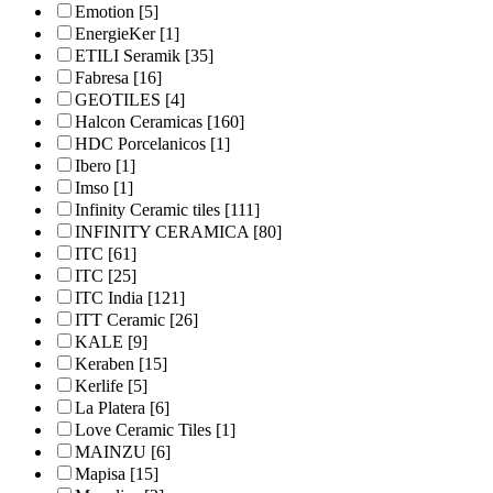
Emotion
[5]
EnergieKer
[1]
ETILI Seramik
[35]
Fabresa
[16]
GEOTILES
[4]
Halcon Ceramicas
[160]
HDC Porcelanicos
[1]
Ibero
[1]
Imso
[1]
Infinity Ceramic tiles
[111]
INFINITY CERAMICA
[80]
ITC
[61]
ITC
[25]
ITC India
[121]
ITT Ceramic
[26]
KALE
[9]
Keraben
[15]
Kerlife
[5]
La Platera
[6]
Love Ceramic Tiles
[1]
MAINZU
[6]
Mapisa
[15]