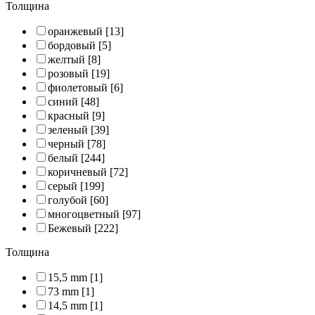
Толщина
оранжевый
[13]
бордовый
[5]
желтый
[8]
розовый
[19]
фиолетовый
[6]
синий
[48]
красный
[9]
зеленый
[39]
черный
[78]
белый
[244]
коричневый
[72]
серый
[199]
голубой
[60]
многоцветный
[97]
Бежевый
[222]
Толщина
15,5 mm
[1]
73 mm
[1]
14,5 mm
[1]