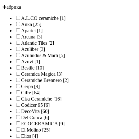
Фабрика
A.L.CO ceramiche
[1]
Anka
[25]
Aparici
[1]
Arcana
[3]
Atlantic Tiles
[2]
Azuliber
[3]
Azulindus & Marti
[5]
Azuvi
[1]
Bestile
[10]
Ceramica Magica
[3]
Ceramiche Brennero
[2]
Cerpa
[9]
Cifre
[64]
Cisa Ceramiche
[16]
Codicer 95
[6]
DecoVita
[60]
Del Conca
[6]
ECOCERAMICA
[9]
El Molino
[25]
Elios
[4]