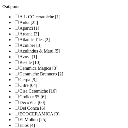
Фабрика
A.L.CO ceramiche
[1]
Anka
[25]
Aparici
[1]
Arcana
[3]
Atlantic Tiles
[2]
Azuliber
[3]
Azulindus & Marti
[5]
Azuvi
[1]
Bestile
[10]
Ceramica Magica
[3]
Ceramiche Brennero
[2]
Cerpa
[9]
Cifre
[64]
Cisa Ceramiche
[16]
Codicer 95
[6]
DecoVita
[60]
Del Conca
[6]
ECOCERAMICA
[9]
El Molino
[25]
Elios
[4]