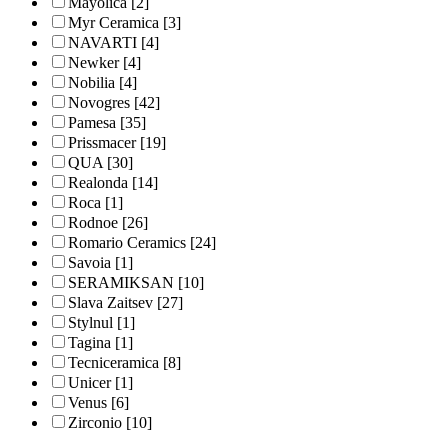
Mayolica
[2]
Myr Ceramica
[3]
NAVARTI
[4]
Newker
[4]
Nobilia
[4]
Novogres
[42]
Pamesa
[35]
Prissmacer
[19]
QUA
[30]
Realonda
[14]
Roca
[1]
Rodnoe
[26]
Romario Ceramics
[24]
Savoia
[1]
SERAMIKSAN
[10]
Slava Zaitsev
[27]
Stylnul
[1]
Tagina
[1]
Tecniceramica
[8]
Unicer
[1]
Venus
[6]
Zirconio
[10]