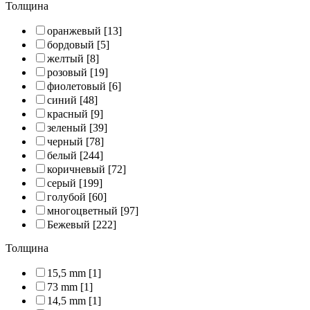
Толщина
оранжевый
[13]
бордовый
[5]
желтый
[8]
розовый
[19]
фиолетовый
[6]
синий
[48]
красный
[9]
зеленый
[39]
черный
[78]
белый
[244]
коричневый
[72]
серый
[199]
голубой
[60]
многоцветный
[97]
Бежевый
[222]
Толщина
15,5 mm
[1]
73 mm
[1]
14,5 mm
[1]