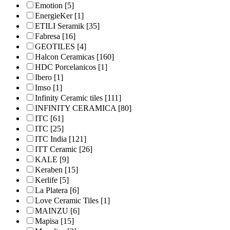
Emotion
[5]
EnergieKer
[1]
ETILI Seramik
[35]
Fabresa
[16]
GEOTILES
[4]
Halcon Ceramicas
[160]
HDC Porcelanicos
[1]
Ibero
[1]
Imso
[1]
Infinity Ceramic tiles
[111]
INFINITY CERAMICA
[80]
ITC
[61]
ITC
[25]
ITC India
[121]
ITT Ceramic
[26]
KALE
[9]
Keraben
[15]
Kerlife
[5]
La Platera
[6]
Love Ceramic Tiles
[1]
MAINZU
[6]
Mapisa
[15]