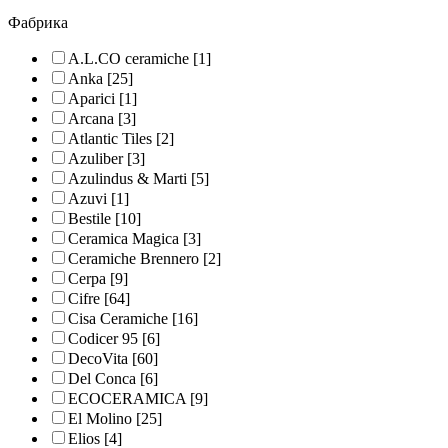
Фабрика
A.L.CO ceramiche
[1]
Anka
[25]
Aparici
[1]
Arcana
[3]
Atlantic Tiles
[2]
Azuliber
[3]
Azulindus & Marti
[5]
Azuvi
[1]
Bestile
[10]
Ceramica Magica
[3]
Ceramiche Brennero
[2]
Cerpa
[9]
Cifre
[64]
Cisa Ceramiche
[16]
Codicer 95
[6]
DecoVita
[60]
Del Conca
[6]
ECOCERAMICA
[9]
El Molino
[25]
Elios
[4]