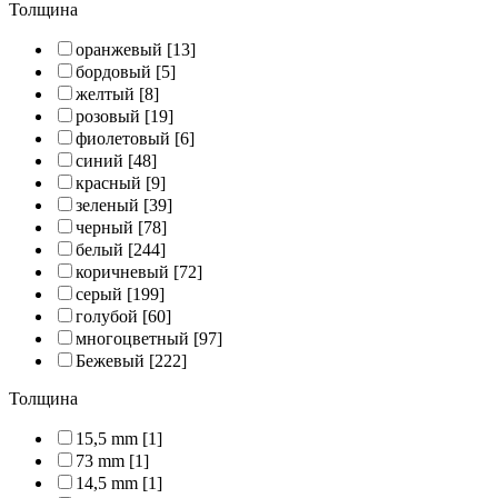
Толщина
оранжевый
[13]
бордовый
[5]
желтый
[8]
розовый
[19]
фиолетовый
[6]
синий
[48]
красный
[9]
зеленый
[39]
черный
[78]
белый
[244]
коричневый
[72]
серый
[199]
голубой
[60]
многоцветный
[97]
Бежевый
[222]
Толщина
15,5 mm
[1]
73 mm
[1]
14,5 mm
[1]