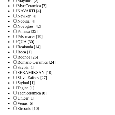
Mayolica
[2]
Myr Ceramica
[3]
NAVARTI
[4]
Newker
[4]
Nobilia
[4]
Novogres
[42]
Pamesa
[35]
Prissmacer
[19]
QUA
[30]
Realonda
[14]
Roca
[1]
Rodnoe
[26]
Romario Ceramics
[24]
Savoia
[1]
SERAMIKSAN
[10]
Slava Zaitsev
[27]
Stylnul
[1]
Tagina
[1]
Tecniceramica
[8]
Unicer
[1]
Venus
[6]
Zirconio
[10]