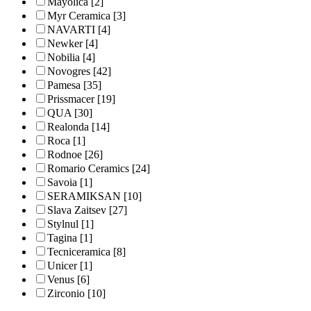
Mayolica
[2]
Myr Ceramica
[3]
NAVARTI
[4]
Newker
[4]
Nobilia
[4]
Novogres
[42]
Pamesa
[35]
Prissmacer
[19]
QUA
[30]
Realonda
[14]
Roca
[1]
Rodnoe
[26]
Romario Ceramics
[24]
Savoia
[1]
SERAMIKSAN
[10]
Slava Zaitsev
[27]
Stylnul
[1]
Tagina
[1]
Tecniceramica
[8]
Unicer
[1]
Venus
[6]
Zirconio
[10]