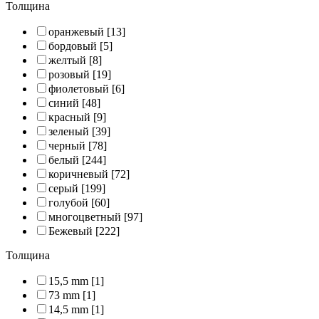
Толщина
оранжевый
[13]
бордовый
[5]
желтый
[8]
розовый
[19]
фиолетовый
[6]
синий
[48]
красный
[9]
зеленый
[39]
черный
[78]
белый
[244]
коричневый
[72]
серый
[199]
голубой
[60]
многоцветный
[97]
Бежевый
[222]
Толщина
15,5 mm
[1]
73 mm
[1]
14,5 mm
[1]