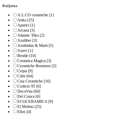
Фабрика
A.L.CO ceramiche
[1]
Anka
[25]
Aparici
[1]
Arcana
[3]
Atlantic Tiles
[2]
Azuliber
[3]
Azulindus & Marti
[5]
Azuvi
[1]
Bestile
[10]
Ceramica Magica
[3]
Ceramiche Brennero
[2]
Cerpa
[9]
Cifre
[64]
Cisa Ceramiche
[16]
Codicer 95
[6]
DecoVita
[60]
Del Conca
[6]
ECOCERAMICA
[9]
El Molino
[25]
Elios
[4]