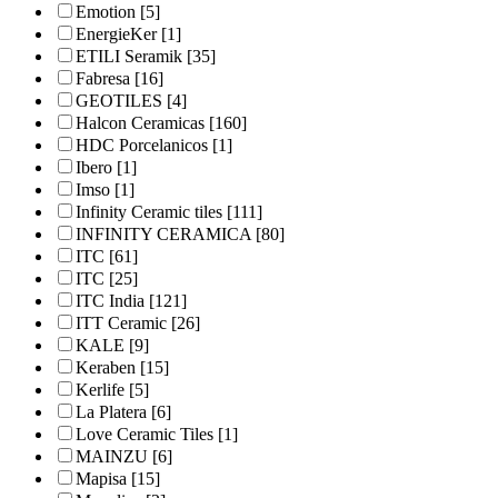
Emotion
[5]
EnergieKer
[1]
ETILI Seramik
[35]
Fabresa
[16]
GEOTILES
[4]
Halcon Ceramicas
[160]
HDC Porcelanicos
[1]
Ibero
[1]
Imso
[1]
Infinity Ceramic tiles
[111]
INFINITY CERAMICA
[80]
ITC
[61]
ITC
[25]
ITC India
[121]
ITT Ceramic
[26]
KALE
[9]
Keraben
[15]
Kerlife
[5]
La Platera
[6]
Love Ceramic Tiles
[1]
MAINZU
[6]
Mapisa
[15]