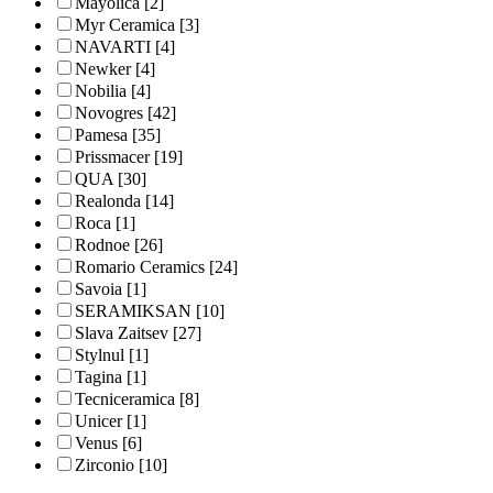
Mayolica
[2]
Myr Ceramica
[3]
NAVARTI
[4]
Newker
[4]
Nobilia
[4]
Novogres
[42]
Pamesa
[35]
Prissmacer
[19]
QUA
[30]
Realonda
[14]
Roca
[1]
Rodnoe
[26]
Romario Ceramics
[24]
Savoia
[1]
SERAMIKSAN
[10]
Slava Zaitsev
[27]
Stylnul
[1]
Tagina
[1]
Tecniceramica
[8]
Unicer
[1]
Venus
[6]
Zirconio
[10]