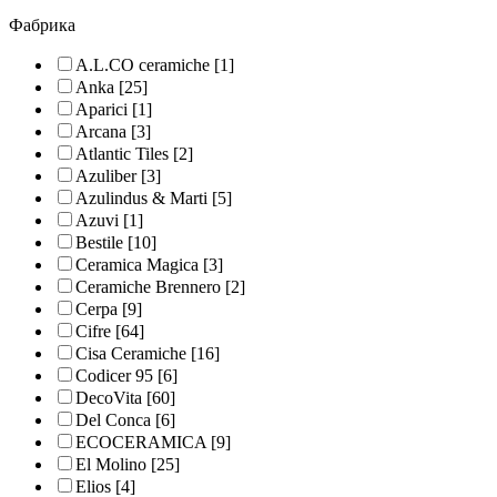
Фабрика
A.L.CO ceramiche
[1]
Anka
[25]
Aparici
[1]
Arcana
[3]
Atlantic Tiles
[2]
Azuliber
[3]
Azulindus & Marti
[5]
Azuvi
[1]
Bestile
[10]
Ceramica Magica
[3]
Ceramiche Brennero
[2]
Cerpa
[9]
Cifre
[64]
Cisa Ceramiche
[16]
Codicer 95
[6]
DecoVita
[60]
Del Conca
[6]
ECOCERAMICA
[9]
El Molino
[25]
Elios
[4]