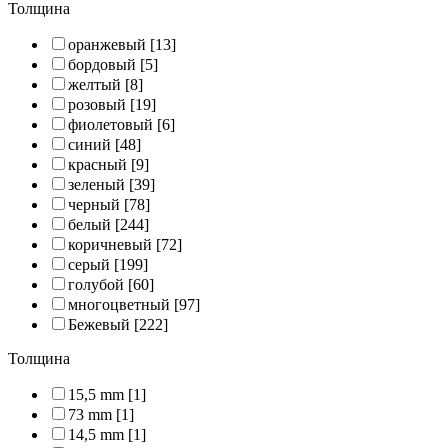
Толщина
оранжевый
[13]
бордовый
[5]
желтый
[8]
розовый
[19]
фиолетовый
[6]
синий
[48]
красный
[9]
зеленый
[39]
черный
[78]
белый
[244]
коричневый
[72]
серый
[199]
голубой
[60]
многоцветный
[97]
Бежевый
[222]
Толщина
15,5 mm
[1]
73 mm
[1]
14,5 mm
[1]