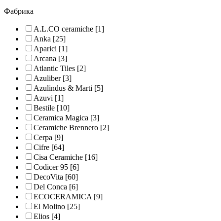
Фабрика
A.L.CO ceramiche
[1]
Anka
[25]
Aparici
[1]
Arcana
[3]
Atlantic Tiles
[2]
Azuliber
[3]
Azulindus & Marti
[5]
Azuvi
[1]
Bestile
[10]
Ceramica Magica
[3]
Ceramiche Brennero
[2]
Cerpa
[9]
Cifre
[64]
Cisa Ceramiche
[16]
Codicer 95
[6]
DecoVita
[60]
Del Conca
[6]
ECOCERAMICA
[9]
El Molino
[25]
Elios
[4]