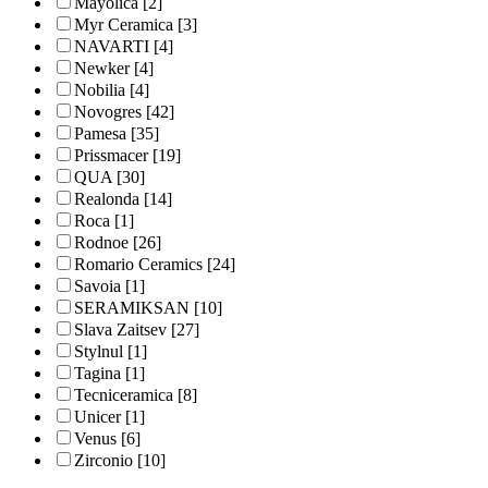
Mayolica
[2]
Myr Ceramica
[3]
NAVARTI
[4]
Newker
[4]
Nobilia
[4]
Novogres
[42]
Pamesa
[35]
Prissmacer
[19]
QUA
[30]
Realonda
[14]
Roca
[1]
Rodnoe
[26]
Romario Ceramics
[24]
Savoia
[1]
SERAMIKSAN
[10]
Slava Zaitsev
[27]
Stylnul
[1]
Tagina
[1]
Tecniceramica
[8]
Unicer
[1]
Venus
[6]
Zirconio
[10]