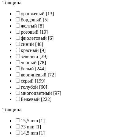
Толщина
оранжевый
[13]
бордовый
[5]
желтый
[8]
розовый
[19]
фиолетовый
[6]
синий
[48]
красный
[9]
зеленый
[39]
черный
[78]
белый
[244]
коричневый
[72]
серый
[199]
голубой
[60]
многоцветный
[97]
Бежевый
[222]
Толщина
15,5 mm
[1]
73 mm
[1]
14,5 mm
[1]