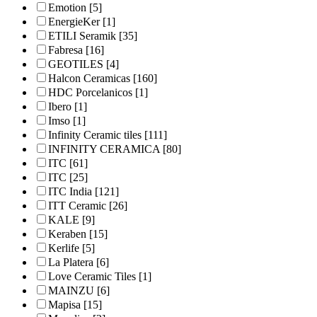
Emotion
[5]
EnergieKer
[1]
ETILI Seramik
[35]
Fabresa
[16]
GEOTILES
[4]
Halcon Ceramicas
[160]
HDC Porcelanicos
[1]
Ibero
[1]
Imso
[1]
Infinity Ceramic tiles
[111]
INFINITY CERAMICA
[80]
ITC
[61]
ITC
[25]
ITC India
[121]
ITT Ceramic
[26]
KALE
[9]
Keraben
[15]
Kerlife
[5]
La Platera
[6]
Love Ceramic Tiles
[1]
MAINZU
[6]
Mapisa
[15]