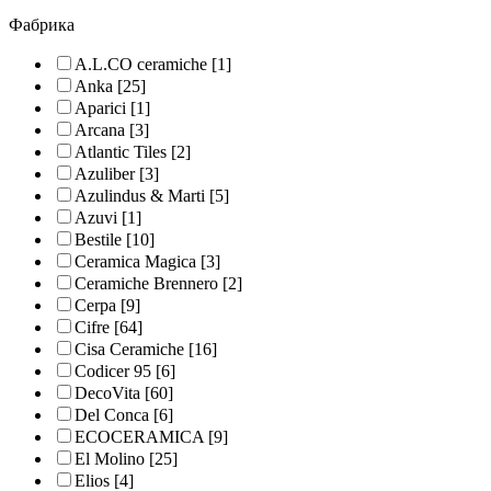
Фабрика
A.L.CO ceramiche
[1]
Anka
[25]
Aparici
[1]
Arcana
[3]
Atlantic Tiles
[2]
Azuliber
[3]
Azulindus & Marti
[5]
Azuvi
[1]
Bestile
[10]
Ceramica Magica
[3]
Ceramiche Brennero
[2]
Cerpa
[9]
Cifre
[64]
Cisa Ceramiche
[16]
Codicer 95
[6]
DecoVita
[60]
Del Conca
[6]
ECOCERAMICA
[9]
El Molino
[25]
Elios
[4]