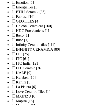
Emotion
[5]
EnergieKer
[1]
ETILI Seramik
[35]
Fabresa
[16]
GEOTILES
[4]
Halcon Ceramicas
[160]
HDC Porcelanicos
[1]
Ibero
[1]
Imso
[1]
Infinity Ceramic tiles
[111]
INFINITY CERAMICA
[80]
ITC
[25]
ITC
[61]
ITC India
[121]
ITT Ceramic
[26]
KALE
[9]
Keraben
[15]
Kerlife
[5]
La Platera
[6]
Love Ceramic Tiles
[1]
MAINZU
[6]
Mapisa
[15]