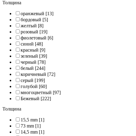
Толщина
оранжевый
[13]
бордовый
[5]
желтый
[8]
розовый
[19]
фиолетовый
[6]
синий
[48]
красный
[9]
зеленый
[39]
черный
[78]
белый
[244]
коричневый
[72]
серый
[199]
голубой
[60]
многоцветный
[97]
Бежевый
[222]
Толщина
15,5 mm
[1]
73 mm
[1]
14,5 mm
[1]