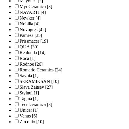
Mayolica
[2]
Myr Ceramica
[3]
NAVARTI
[4]
Newker
[4]
Nobilia
[4]
Novogres
[42]
Pamesa
[35]
Prissmacer
[19]
QUA
[30]
Realonda
[14]
Roca
[1]
Rodnoe
[26]
Romario Ceramics
[24]
Savoia
[1]
SERAMIKSAN
[10]
Slava Zaitsev
[27]
Stylnul
[1]
Tagina
[1]
Tecniceramica
[8]
Unicer
[1]
Venus
[6]
Zirconio
[10]