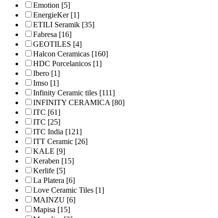
Emotion
[5]
EnergieKer
[1]
ETILI Seramik
[35]
Fabresa
[16]
GEOTILES
[4]
Halcon Ceramicas
[160]
HDC Porcelanicos
[1]
Ibero
[1]
Imso
[1]
Infinity Ceramic tiles
[111]
INFINITY CERAMICA
[80]
ITC
[61]
ITC
[25]
ITC India
[121]
ITT Ceramic
[26]
KALE
[9]
Keraben
[15]
Kerlife
[5]
La Platera
[6]
Love Ceramic Tiles
[1]
MAINZU
[6]
Mapisa
[15]