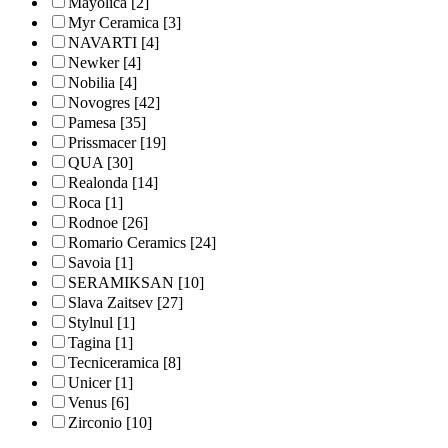
Mayolica
[2]
Myr Ceramica
[3]
NAVARTI
[4]
Newker
[4]
Nobilia
[4]
Novogres
[42]
Pamesa
[35]
Prissmacer
[19]
QUA
[30]
Realonda
[14]
Roca
[1]
Rodnoe
[26]
Romario Ceramics
[24]
Savoia
[1]
SERAMIKSAN
[10]
Slava Zaitsev
[27]
Stylnul
[1]
Tagina
[1]
Tecniceramica
[8]
Unicer
[1]
Venus
[6]
Zirconio
[10]