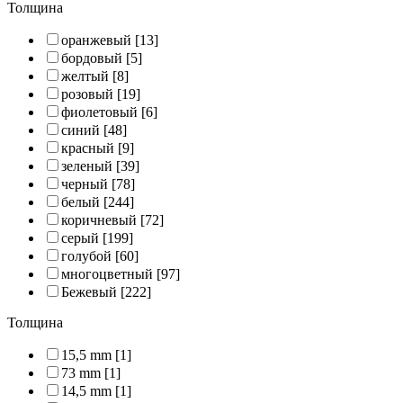
Толщина
оранжевый
[13]
бордовый
[5]
желтый
[8]
розовый
[19]
фиолетовый
[6]
синий
[48]
красный
[9]
зеленый
[39]
черный
[78]
белый
[244]
коричневый
[72]
серый
[199]
голубой
[60]
многоцветный
[97]
Бежевый
[222]
Толщина
15,5 mm
[1]
73 mm
[1]
14,5 mm
[1]