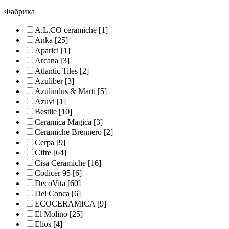
Фабрика
A.L.CO ceramiche
[1]
Anka
[25]
Aparici
[1]
Arcana
[3]
Atlantic Tiles
[2]
Azuliber
[3]
Azulindus & Marti
[5]
Azuvi
[1]
Bestile
[10]
Ceramica Magica
[3]
Ceramiche Brennero
[2]
Cerpa
[9]
Cifre
[64]
Cisa Ceramiche
[16]
Codicer 95
[6]
DecoVita
[60]
Del Conca
[6]
ECOCERAMICA
[9]
El Molino
[25]
Elios
[4]