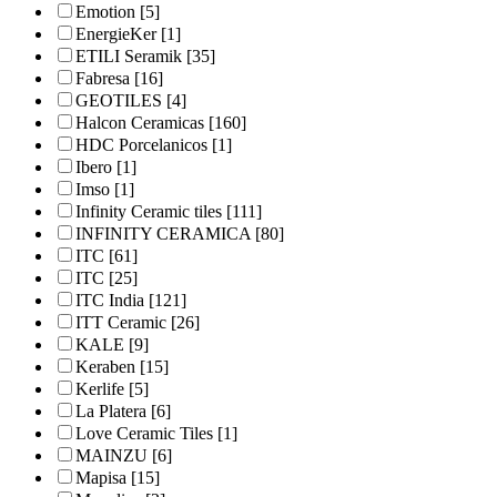
Emotion
[5]
EnergieKer
[1]
ETILI Seramik
[35]
Fabresa
[16]
GEOTILES
[4]
Halcon Ceramicas
[160]
HDC Porcelanicos
[1]
Ibero
[1]
Imso
[1]
Infinity Ceramic tiles
[111]
INFINITY CERAMICA
[80]
ITC
[61]
ITC
[25]
ITC India
[121]
ITT Ceramic
[26]
KALE
[9]
Keraben
[15]
Kerlife
[5]
La Platera
[6]
Love Ceramic Tiles
[1]
MAINZU
[6]
Mapisa
[15]