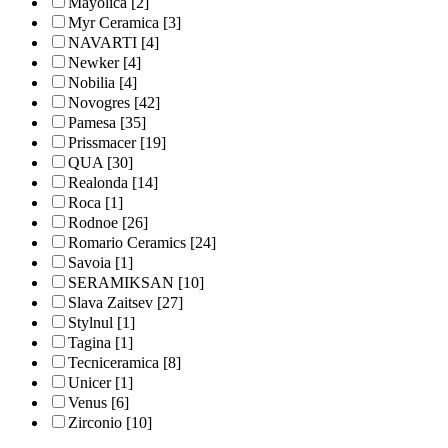
Mayolica
[2]
Myr Ceramica
[3]
NAVARTI
[4]
Newker
[4]
Nobilia
[4]
Novogres
[42]
Pamesa
[35]
Prissmacer
[19]
QUA
[30]
Realonda
[14]
Roca
[1]
Rodnoe
[26]
Romario Ceramics
[24]
Savoia
[1]
SERAMIKSAN
[10]
Slava Zaitsev
[27]
Stylnul
[1]
Tagina
[1]
Tecniceramica
[8]
Unicer
[1]
Venus
[6]
Zirconio
[10]