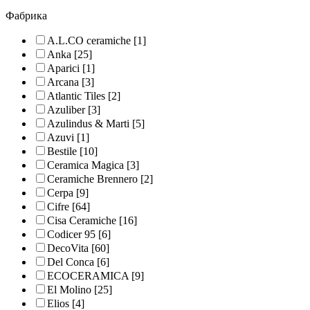
Фабрика
A.L.CO ceramiche
[1]
Anka
[25]
Aparici
[1]
Arcana
[3]
Atlantic Tiles
[2]
Azuliber
[3]
Azulindus & Marti
[5]
Azuvi
[1]
Bestile
[10]
Ceramica Magica
[3]
Ceramiche Brennero
[2]
Cerpa
[9]
Cifre
[64]
Cisa Ceramiche
[16]
Codicer 95
[6]
DecoVita
[60]
Del Conca
[6]
ECOCERAMICA
[9]
El Molino
[25]
Elios
[4]