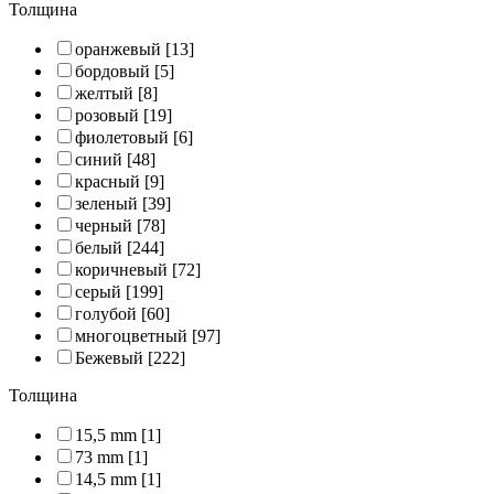
Толщина
оранжевый
[13]
бордовый
[5]
желтый
[8]
розовый
[19]
фиолетовый
[6]
синий
[48]
красный
[9]
зеленый
[39]
черный
[78]
белый
[244]
коричневый
[72]
серый
[199]
голубой
[60]
многоцветный
[97]
Бежевый
[222]
Толщина
15,5 mm
[1]
73 mm
[1]
14,5 mm
[1]