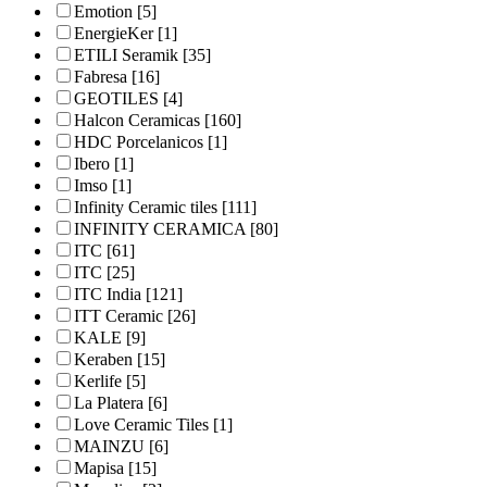
Emotion
[5]
EnergieKer
[1]
ETILI Seramik
[35]
Fabresa
[16]
GEOTILES
[4]
Halcon Ceramicas
[160]
HDC Porcelanicos
[1]
Ibero
[1]
Imso
[1]
Infinity Ceramic tiles
[111]
INFINITY CERAMICA
[80]
ITC
[61]
ITC
[25]
ITC India
[121]
ITT Ceramic
[26]
KALE
[9]
Keraben
[15]
Kerlife
[5]
La Platera
[6]
Love Ceramic Tiles
[1]
MAINZU
[6]
Mapisa
[15]