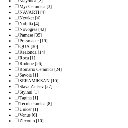
Mayolica
[2]
Myr Ceramica
[3]
NAVARTI
[4]
Newker
[4]
Nobilia
[4]
Novogres
[42]
Pamesa
[35]
Prissmacer
[19]
QUA
[30]
Realonda
[14]
Roca
[1]
Rodnoe
[26]
Romario Ceramics
[24]
Savoia
[1]
SERAMIKSAN
[10]
Slava Zaitsev
[27]
Stylnul
[1]
Tagina
[1]
Tecniceramica
[8]
Unicer
[1]
Venus
[6]
Zirconio
[10]