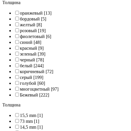
Толщина
оранжевый
[13]
бордовый
[5]
желтый
[8]
розовый
[19]
фиолетовый
[6]
синий
[48]
красный
[9]
зеленый
[39]
черный
[78]
белый
[244]
коричневый
[72]
серый
[199]
голубой
[60]
многоцветный
[97]
Бежевый
[222]
Толщина
15,5 mm
[1]
73 mm
[1]
14,5 mm
[1]