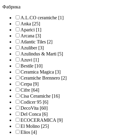
Фабрика
A.L.CO ceramiche
[1]
Anka
[25]
Aparici
[1]
Arcana
[3]
Atlantic Tiles
[2]
Azuliber
[3]
Azulindus & Marti
[5]
Azuvi
[1]
Bestile
[10]
Ceramica Magica
[3]
Ceramiche Brennero
[2]
Cerpa
[9]
Cifre
[64]
Cisa Ceramiche
[16]
Codicer 95
[6]
DecoVita
[60]
Del Conca
[6]
ECOCERAMICA
[9]
El Molino
[25]
Elios
[4]