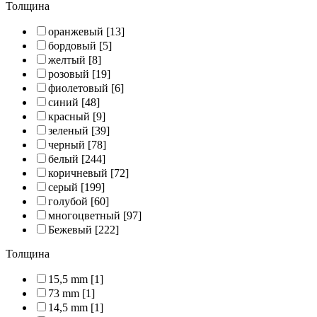
Толщина
оранжевый
[13]
бордовый
[5]
желтый
[8]
розовый
[19]
фиолетовый
[6]
синий
[48]
красный
[9]
зеленый
[39]
черный
[78]
белый
[244]
коричневый
[72]
серый
[199]
голубой
[60]
многоцветный
[97]
Бежевый
[222]
Толщина
15,5 mm
[1]
73 mm
[1]
14,5 mm
[1]