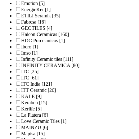
Emotion
[5]
EnergieKer
[1]
ETILI Seramik
[35]
Fabresa
[16]
GEOTILES
[4]
Halcon Ceramicas
[160]
HDC Porcelanicos
[1]
Ibero
[1]
Imso
[1]
Infinity Ceramic tiles
[111]
INFINITY CERAMICA
[80]
ITC
[25]
ITC
[61]
ITC India
[121]
ITT Ceramic
[26]
KALE
[9]
Keraben
[15]
Kerlife
[5]
La Platera
[6]
Love Ceramic Tiles
[1]
MAINZU
[6]
Mapisa
[15]