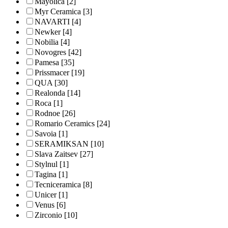
Mayolica
[2]
Myr Ceramica
[3]
NAVARTI
[4]
Newker
[4]
Nobilia
[4]
Novogres
[42]
Pamesa
[35]
Prissmacer
[19]
QUA
[30]
Realonda
[14]
Roca
[1]
Rodnoe
[26]
Romario Ceramics
[24]
Savoia
[1]
SERAMIKSAN
[10]
Slava Zaitsev
[27]
Stylnul
[1]
Tagina
[1]
Tecniceramica
[8]
Unicer
[1]
Venus
[6]
Zirconio
[10]