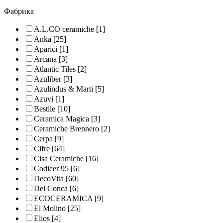
Фабрика
A.L.CO ceramiche
[1]
Anka
[25]
Aparici
[1]
Arcana
[3]
Atlantic Tiles
[2]
Azuliber
[3]
Azulindus & Marti
[5]
Azuvi
[1]
Bestile
[10]
Ceramica Magica
[3]
Ceramiche Brennero
[2]
Cerpa
[9]
Cifre
[64]
Cisa Ceramiche
[16]
Codicer 95
[6]
DecoVita
[60]
Del Conca
[6]
ECOCERAMICA
[9]
El Molino
[25]
Elios
[4]