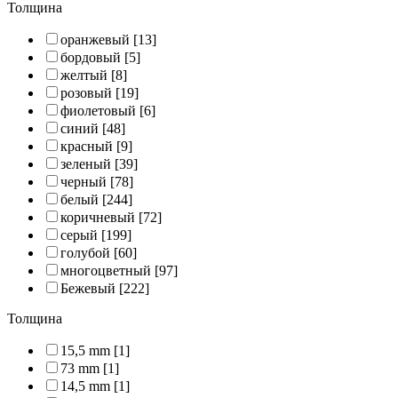
Толщина
оранжевый
[13]
бордовый
[5]
желтый
[8]
розовый
[19]
фиолетовый
[6]
синий
[48]
красный
[9]
зеленый
[39]
черный
[78]
белый
[244]
коричневый
[72]
серый
[199]
голубой
[60]
многоцветный
[97]
Бежевый
[222]
Толщина
15,5 mm
[1]
73 mm
[1]
14,5 mm
[1]