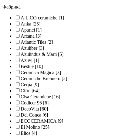
Фабрика
A.L.CO ceramiche
[1]
Anka
[25]
Aparici
[1]
Arcana
[3]
Atlantic Tiles
[2]
Azuliber
[3]
Azulindus & Marti
[5]
Azuvi
[1]
Bestile
[10]
Ceramica Magica
[3]
Ceramiche Brennero
[2]
Cerpa
[9]
Cifre
[64]
Cisa Ceramiche
[16]
Codicer 95
[6]
DecoVita
[60]
Del Conca
[6]
ECOCERAMICA
[9]
El Molino
[25]
Elios
[4]