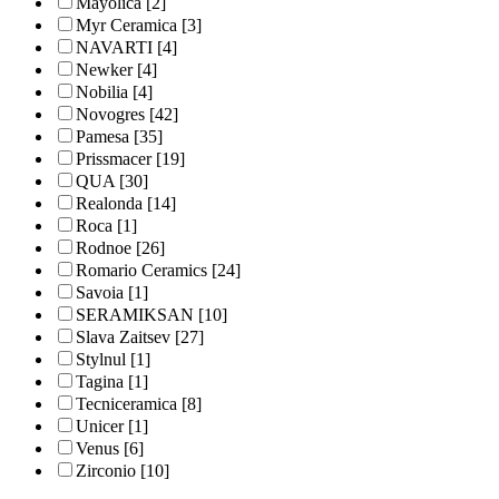
Mayolica
[2]
Myr Ceramica
[3]
NAVARTI
[4]
Newker
[4]
Nobilia
[4]
Novogres
[42]
Pamesa
[35]
Prissmacer
[19]
QUA
[30]
Realonda
[14]
Roca
[1]
Rodnoe
[26]
Romario Ceramics
[24]
Savoia
[1]
SERAMIKSAN
[10]
Slava Zaitsev
[27]
Stylnul
[1]
Tagina
[1]
Tecniceramica
[8]
Unicer
[1]
Venus
[6]
Zirconio
[10]