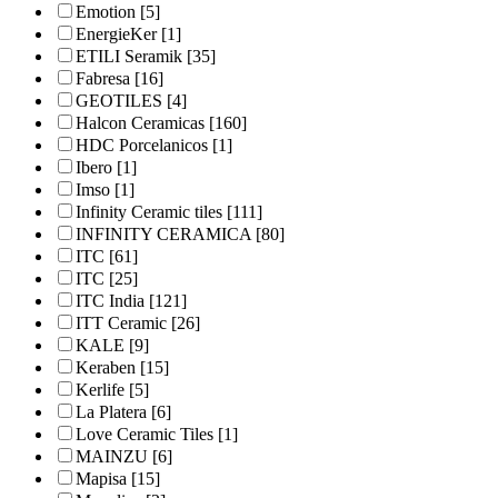
Emotion
[5]
EnergieKer
[1]
ETILI Seramik
[35]
Fabresa
[16]
GEOTILES
[4]
Halcon Ceramicas
[160]
HDC Porcelanicos
[1]
Ibero
[1]
Imso
[1]
Infinity Ceramic tiles
[111]
INFINITY CERAMICA
[80]
ITC
[61]
ITC
[25]
ITC India
[121]
ITT Ceramic
[26]
KALE
[9]
Keraben
[15]
Kerlife
[5]
La Platera
[6]
Love Ceramic Tiles
[1]
MAINZU
[6]
Mapisa
[15]