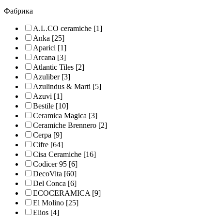
Фабрика
A.L.CO ceramiche
[1]
Anka
[25]
Aparici
[1]
Arcana
[3]
Atlantic Tiles
[2]
Azuliber
[3]
Azulindus & Marti
[5]
Azuvi
[1]
Bestile
[10]
Ceramica Magica
[3]
Ceramiche Brennero
[2]
Cerpa
[9]
Cifre
[64]
Cisa Ceramiche
[16]
Codicer 95
[6]
DecoVita
[60]
Del Conca
[6]
ECOCERAMICA
[9]
El Molino
[25]
Elios
[4]