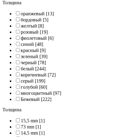
Толщина
оранжевый
[13]
бордовый
[5]
желтый
[8]
розовый
[19]
фиолетовый
[6]
синий
[48]
красный
[9]
зеленый
[39]
черный
[78]
белый
[244]
коричневый
[72]
серый
[199]
голубой
[60]
многоцветный
[97]
Бежевый
[222]
Толщина
15,5 mm
[1]
73 mm
[1]
14,5 mm
[1]