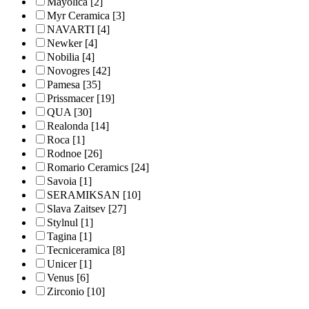
Mayolica
[2]
Myr Ceramica
[3]
NAVARTI
[4]
Newker
[4]
Nobilia
[4]
Novogres
[42]
Pamesa
[35]
Prissmacer
[19]
QUA
[30]
Realonda
[14]
Roca
[1]
Rodnoe
[26]
Romario Ceramics
[24]
Savoia
[1]
SERAMIKSAN
[10]
Slava Zaitsev
[27]
Stylnul
[1]
Tagina
[1]
Tecniceramica
[8]
Unicer
[1]
Venus
[6]
Zirconio
[10]