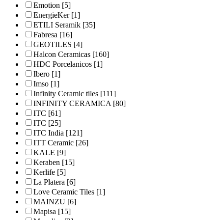
Emotion
[5]
EnergieKer
[1]
ETILI Seramik
[35]
Fabresa
[16]
GEOTILES
[4]
Halcon Ceramicas
[160]
HDC Porcelanicos
[1]
Ibero
[1]
Imso
[1]
Infinity Ceramic tiles
[111]
INFINITY CERAMICA
[80]
ITC
[61]
ITC
[25]
ITC India
[121]
ITT Ceramic
[26]
KALE
[9]
Keraben
[15]
Kerlife
[5]
La Platera
[6]
Love Ceramic Tiles
[1]
MAINZU
[6]
Mapisa
[15]