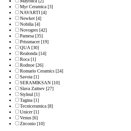
Mayolica
[2]
Myr Ceramica
[3]
NAVARTI
[4]
Newker
[4]
Nobilia
[4]
Novogres
[42]
Pamesa
[35]
Prissmacer
[19]
QUA
[30]
Realonda
[14]
Roca
[1]
Rodnoe
[26]
Romario Ceramics
[24]
Savoia
[1]
SERAMIKSAN
[10]
Slava Zaitsev
[27]
Stylnul
[1]
Tagina
[1]
Tecniceramica
[8]
Unicer
[1]
Venus
[6]
Zirconio
[10]