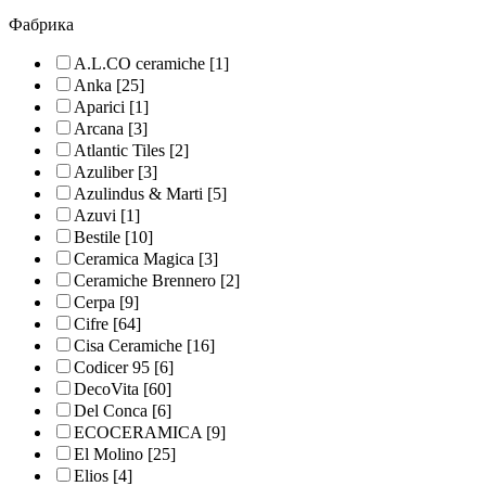
Фабрика
A.L.CO ceramiche
[1]
Anka
[25]
Aparici
[1]
Arcana
[3]
Atlantic Tiles
[2]
Azuliber
[3]
Azulindus & Marti
[5]
Azuvi
[1]
Bestile
[10]
Ceramica Magica
[3]
Ceramiche Brennero
[2]
Cerpa
[9]
Cifre
[64]
Cisa Ceramiche
[16]
Codicer 95
[6]
DecoVita
[60]
Del Conca
[6]
ECOCERAMICA
[9]
El Molino
[25]
Elios
[4]