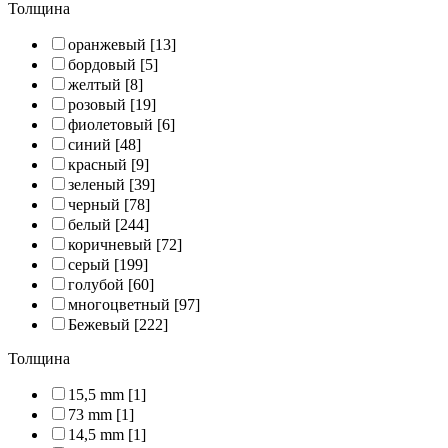
Толщина
оранжевый
[13]
бордовый
[5]
желтый
[8]
розовый
[19]
фиолетовый
[6]
синий
[48]
красный
[9]
зеленый
[39]
черный
[78]
белый
[244]
коричневый
[72]
серый
[199]
голубой
[60]
многоцветный
[97]
Бежевый
[222]
Толщина
15,5 mm
[1]
73 mm
[1]
14,5 mm
[1]