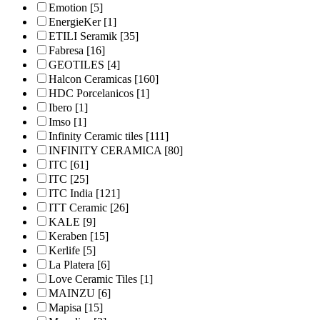
Emotion
[5]
EnergieKer
[1]
ETILI Seramik
[35]
Fabresa
[16]
GEOTILES
[4]
Halcon Ceramicas
[160]
HDC Porcelanicos
[1]
Ibero
[1]
Imso
[1]
Infinity Ceramic tiles
[111]
INFINITY CERAMICA
[80]
ITC
[61]
ITC
[25]
ITC India
[121]
ITT Ceramic
[26]
KALE
[9]
Keraben
[15]
Kerlife
[5]
La Platera
[6]
Love Ceramic Tiles
[1]
MAINZU
[6]
Mapisa
[15]