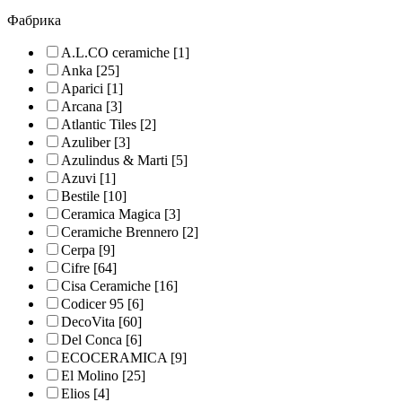
Фабрика
A.L.CO ceramiche
[1]
Anka
[25]
Aparici
[1]
Arcana
[3]
Atlantic Tiles
[2]
Azuliber
[3]
Azulindus & Marti
[5]
Azuvi
[1]
Bestile
[10]
Ceramica Magica
[3]
Ceramiche Brennero
[2]
Cerpa
[9]
Cifre
[64]
Cisa Ceramiche
[16]
Codicer 95
[6]
DecoVita
[60]
Del Conca
[6]
ECOCERAMICA
[9]
El Molino
[25]
Elios
[4]