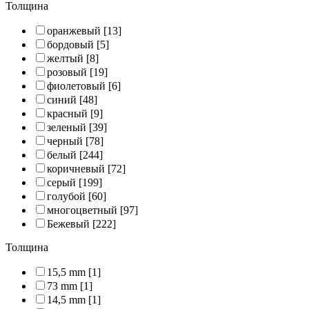
Толщина
оранжевый
[13]
бордовый
[5]
желтый
[8]
розовый
[19]
фиолетовый
[6]
синий
[48]
красный
[9]
зеленый
[39]
черный
[78]
белый
[244]
коричневый
[72]
серый
[199]
голубой
[60]
многоцветный
[97]
Бежевый
[222]
Толщина
15,5 mm
[1]
73 mm
[1]
14,5 mm
[1]