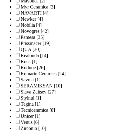
Mayolica
[2]
Myr Ceramica
[3]
NAVARTI
[4]
Newker
[4]
Nobilia
[4]
Novogres
[42]
Pamesa
[35]
Prissmacer
[19]
QUA
[30]
Realonda
[14]
Roca
[1]
Rodnoe
[26]
Romario Ceramics
[24]
Savoia
[1]
SERAMIKSAN
[10]
Slava Zaitsev
[27]
Stylnul
[1]
Tagina
[1]
Tecniceramica
[8]
Unicer
[1]
Venus
[6]
Zirconio
[10]