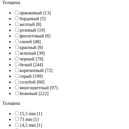
Толщина
оранжевый
[13]
бордовый
[5]
желтый
[8]
розовый
[19]
фиолетовый
[6]
синий
[48]
красный
[9]
зеленый
[39]
черный
[78]
белый
[244]
коричневый
[72]
серый
[199]
голубой
[60]
многоцветный
[97]
Бежевый
[222]
Толщина
15,5 mm
[1]
73 mm
[1]
14,5 mm
[1]