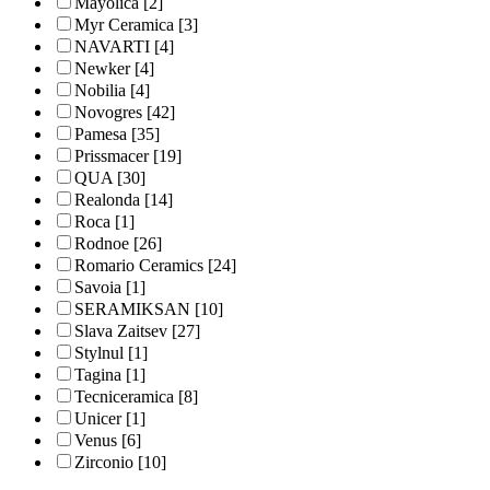
Mayolica
[2]
Myr Ceramica
[3]
NAVARTI
[4]
Newker
[4]
Nobilia
[4]
Novogres
[42]
Pamesa
[35]
Prissmacer
[19]
QUA
[30]
Realonda
[14]
Roca
[1]
Rodnoe
[26]
Romario Ceramics
[24]
Savoia
[1]
SERAMIKSAN
[10]
Slava Zaitsev
[27]
Stylnul
[1]
Tagina
[1]
Tecniceramica
[8]
Unicer
[1]
Venus
[6]
Zirconio
[10]