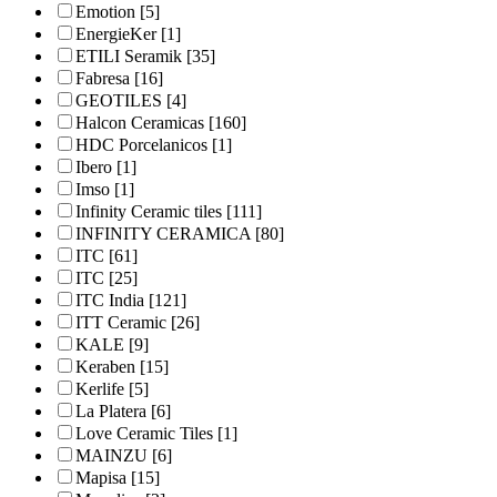
Emotion
[5]
EnergieKer
[1]
ETILI Seramik
[35]
Fabresa
[16]
GEOTILES
[4]
Halcon Ceramicas
[160]
HDC Porcelanicos
[1]
Ibero
[1]
Imso
[1]
Infinity Ceramic tiles
[111]
INFINITY CERAMICA
[80]
ITC
[61]
ITC
[25]
ITC India
[121]
ITT Ceramic
[26]
KALE
[9]
Keraben
[15]
Kerlife
[5]
La Platera
[6]
Love Ceramic Tiles
[1]
MAINZU
[6]
Mapisa
[15]