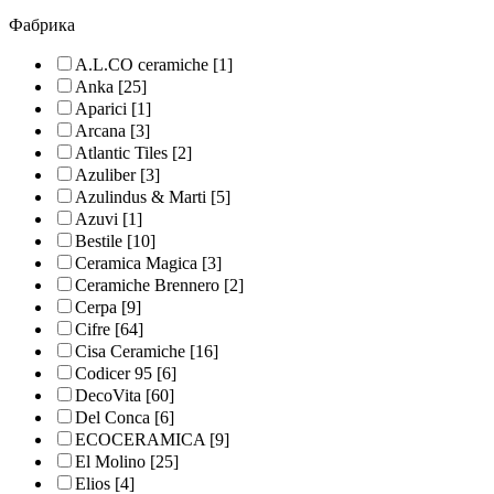
Фабрика
A.L.CO ceramiche
[1]
Anka
[25]
Aparici
[1]
Arcana
[3]
Atlantic Tiles
[2]
Azuliber
[3]
Azulindus & Marti
[5]
Azuvi
[1]
Bestile
[10]
Ceramica Magica
[3]
Ceramiche Brennero
[2]
Cerpa
[9]
Cifre
[64]
Cisa Ceramiche
[16]
Codicer 95
[6]
DecoVita
[60]
Del Conca
[6]
ECOCERAMICA
[9]
El Molino
[25]
Elios
[4]