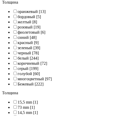
Толщина
оранжевый
[13]
бордовый
[5]
желтый
[8]
розовый
[19]
фиолетовый
[6]
синий
[48]
красный
[9]
зеленый
[39]
черный
[78]
белый
[244]
коричневый
[72]
серый
[199]
голубой
[60]
многоцветный
[97]
Бежевый
[222]
Толщина
15,5 mm
[1]
73 mm
[1]
14,5 mm
[1]