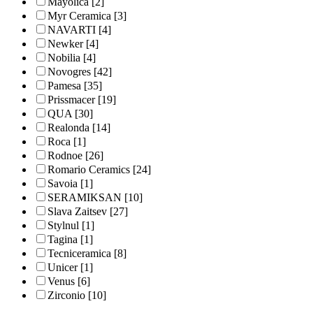
Mayolica
[2]
Myr Ceramica
[3]
NAVARTI
[4]
Newker
[4]
Nobilia
[4]
Novogres
[42]
Pamesa
[35]
Prissmacer
[19]
QUA
[30]
Realonda
[14]
Roca
[1]
Rodnoe
[26]
Romario Ceramics
[24]
Savoia
[1]
SERAMIKSAN
[10]
Slava Zaitsev
[27]
Stylnul
[1]
Tagina
[1]
Tecniceramica
[8]
Unicer
[1]
Venus
[6]
Zirconio
[10]