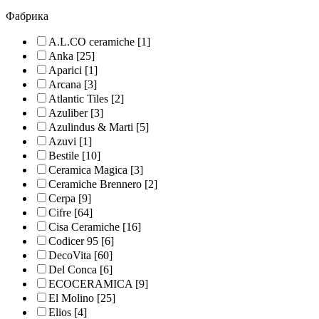
Фабрика
A.L.CO ceramiche
[1]
Anka
[25]
Aparici
[1]
Arcana
[3]
Atlantic Tiles
[2]
Azuliber
[3]
Azulindus & Marti
[5]
Azuvi
[1]
Bestile
[10]
Ceramica Magica
[3]
Ceramiche Brennero
[2]
Cerpa
[9]
Cifre
[64]
Cisa Ceramiche
[16]
Codicer 95
[6]
DecoVita
[60]
Del Conca
[6]
ECOCERAMICA
[9]
El Molino
[25]
Elios
[4]