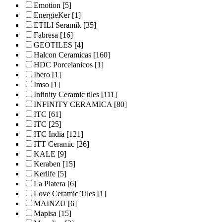
Emotion
[5]
EnergieKer
[1]
ETILI Seramik
[35]
Fabresa
[16]
GEOTILES
[4]
Halcon Ceramicas
[160]
HDC Porcelanicos
[1]
Ibero
[1]
Imso
[1]
Infinity Ceramic tiles
[111]
INFINITY CERAMICA
[80]
ITC
[61]
ITC
[25]
ITC India
[121]
ITT Ceramic
[26]
KALE
[9]
Keraben
[15]
Kerlife
[5]
La Platera
[6]
Love Ceramic Tiles
[1]
MAINZU
[6]
Mapisa
[15]