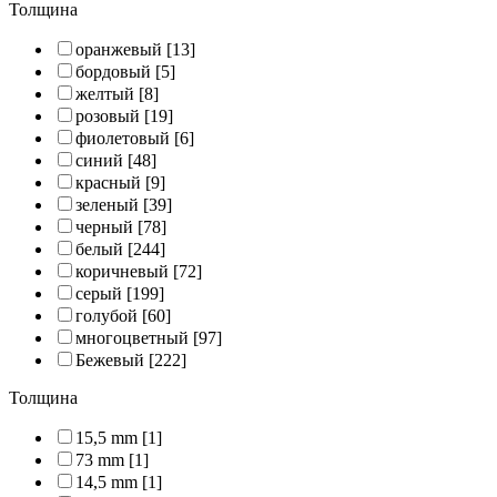
Толщина
оранжевый
[13]
бордовый
[5]
желтый
[8]
розовый
[19]
фиолетовый
[6]
синий
[48]
красный
[9]
зеленый
[39]
черный
[78]
белый
[244]
коричневый
[72]
серый
[199]
голубой
[60]
многоцветный
[97]
Бежевый
[222]
Толщина
15,5 mm
[1]
73 mm
[1]
14,5 mm
[1]