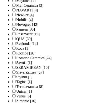
Mayolica
[2]
Myr Ceramica
[3]
NAVARTI
[4]
Newker
[4]
Nobilia
[4]
Novogres
[42]
Pamesa
[35]
Prissmacer
[19]
QUA
[30]
Realonda
[14]
Roca
[1]
Rodnoe
[26]
Romario Ceramics
[24]
Savoia
[1]
SERAMIKSAN
[10]
Slava Zaitsev
[27]
Stylnul
[1]
Tagina
[1]
Tecniceramica
[8]
Unicer
[1]
Venus
[6]
Zirconio
[10]