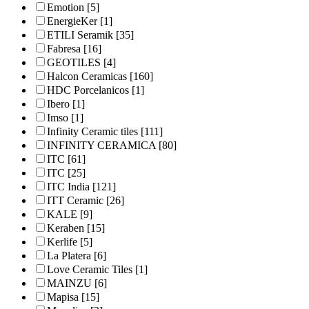
Emotion
[5]
EnergieKer
[1]
ETILI Seramik
[35]
Fabresa
[16]
GEOTILES
[4]
Halcon Ceramicas
[160]
HDC Porcelanicos
[1]
Ibero
[1]
Imso
[1]
Infinity Ceramic tiles
[111]
INFINITY CERAMICA
[80]
ITC
[61]
ITC
[25]
ITC India
[121]
ITT Ceramic
[26]
KALE
[9]
Keraben
[15]
Kerlife
[5]
La Platera
[6]
Love Ceramic Tiles
[1]
MAINZU
[6]
Mapisa
[15]