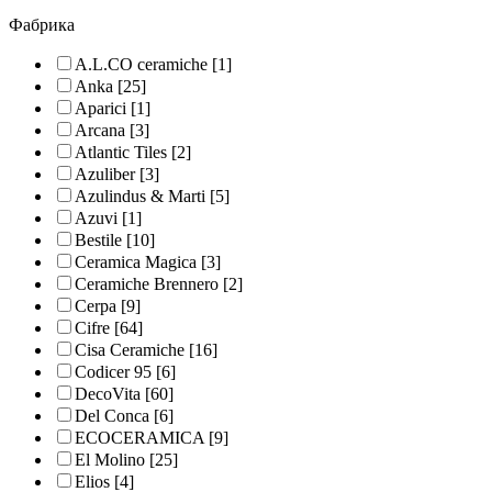
Фабрика
A.L.CO ceramiche
[1]
Anka
[25]
Aparici
[1]
Arcana
[3]
Atlantic Tiles
[2]
Azuliber
[3]
Azulindus & Marti
[5]
Azuvi
[1]
Bestile
[10]
Ceramica Magica
[3]
Ceramiche Brennero
[2]
Cerpa
[9]
Cifre
[64]
Cisa Ceramiche
[16]
Codicer 95
[6]
DecoVita
[60]
Del Conca
[6]
ECOCERAMICA
[9]
El Molino
[25]
Elios
[4]