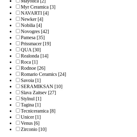
Mayolica
[2]
Myr Ceramica
[3]
NAVARTI
[4]
Newker
[4]
Nobilia
[4]
Novogres
[42]
Pamesa
[35]
Prissmacer
[19]
QUA
[30]
Realonda
[14]
Roca
[1]
Rodnoe
[26]
Romario Ceramics
[24]
Savoia
[1]
SERAMIKSAN
[10]
Slava Zaitsev
[27]
Stylnul
[1]
Tagina
[1]
Tecniceramica
[8]
Unicer
[1]
Venus
[6]
Zirconio
[10]