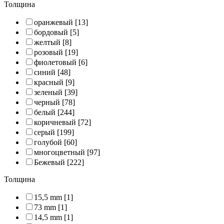
Толщина
оранжевый
[13]
бордовый
[5]
желтый
[8]
розовый
[19]
фиолетовый
[6]
синий
[48]
красный
[9]
зеленый
[39]
черный
[78]
белый
[244]
коричневый
[72]
серый
[199]
голубой
[60]
многоцветный
[97]
Бежевый
[222]
Толщина
15,5 mm
[1]
73 mm
[1]
14,5 mm
[1]