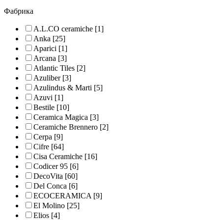
Фабрика
A.L.CO ceramiche
[1]
Anka
[25]
Aparici
[1]
Arcana
[3]
Atlantic Tiles
[2]
Azuliber
[3]
Azulindus & Marti
[5]
Azuvi
[1]
Bestile
[10]
Ceramica Magica
[3]
Ceramiche Brennero
[2]
Cerpa
[9]
Cifre
[64]
Cisa Ceramiche
[16]
Codicer 95
[6]
DecoVita
[60]
Del Conca
[6]
ECOCERAMICA
[9]
El Molino
[25]
Elios
[4]