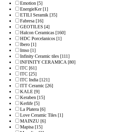
Emotion
[5]
EnergieKer
[1]
ETILI Seramik
[35]
Fabresa
[16]
GEOTILES
[4]
Halcon Ceramicas
[160]
HDC Porcelanicos
[1]
Ibero
[1]
Imso
[1]
Infinity Ceramic tiles
[111]
INFINITY CERAMICA
[80]
ITC
[61]
ITC
[25]
ITC India
[121]
ITT Ceramic
[26]
KALE
[9]
Keraben
[15]
Kerlife
[5]
La Platera
[6]
Love Ceramic Tiles
[1]
MAINZU
[6]
Mapisa
[15]