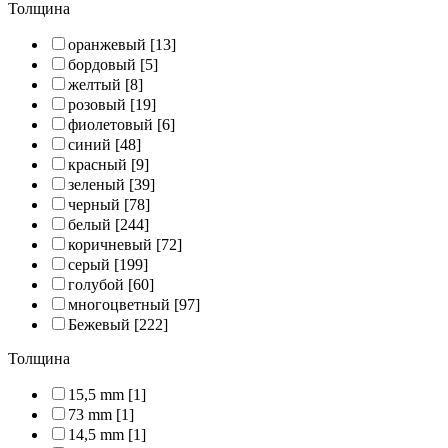
Толщина
оранжевый
[13]
бордовый
[5]
желтый
[8]
розовый
[19]
фиолетовый
[6]
синий
[48]
красный
[9]
зеленый
[39]
черный
[78]
белый
[244]
коричневый
[72]
серый
[199]
голубой
[60]
многоцветный
[97]
Бежевый
[222]
Толщина
15,5 mm
[1]
73 mm
[1]
14,5 mm
[1]