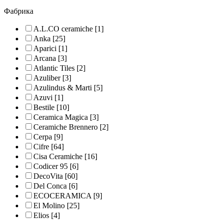
Фабрика
A.L.CO ceramiche
[1]
Anka
[25]
Aparici
[1]
Arcana
[3]
Atlantic Tiles
[2]
Azuliber
[3]
Azulindus & Marti
[5]
Azuvi
[1]
Bestile
[10]
Ceramica Magica
[3]
Ceramiche Brennero
[2]
Cerpa
[9]
Cifre
[64]
Cisa Ceramiche
[16]
Codicer 95
[6]
DecoVita
[60]
Del Conca
[6]
ECOCERAMICA
[9]
El Molino
[25]
Elios
[4]