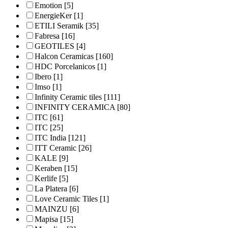
Emotion
[5]
EnergieKer
[1]
ETILI Seramik
[35]
Fabresa
[16]
GEOTILES
[4]
Halcon Ceramicas
[160]
HDC Porcelanicos
[1]
Ibero
[1]
Imso
[1]
Infinity Ceramic tiles
[111]
INFINITY CERAMICA
[80]
ITC
[61]
ITC
[25]
ITC India
[121]
ITT Ceramic
[26]
KALE
[9]
Keraben
[15]
Kerlife
[5]
La Platera
[6]
Love Ceramic Tiles
[1]
MAINZU
[6]
Mapisa
[15]