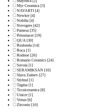
Mayolica
[2]
Myr Ceramica
[3]
NAVARTI
[4]
Newker
[4]
Nobilia
[4]
Novogres
[42]
Pamesa
[35]
Prissmacer
[19]
QUA
[30]
Realonda
[14]
Roca
[1]
Rodnoe
[26]
Romario Ceramics
[24]
Savoia
[1]
SERAMIKSAN
[10]
Slava Zaitsev
[27]
Stylnul
[1]
Tagina
[1]
Tecniceramica
[8]
Unicer
[1]
Venus
[6]
Zirconio
[10]