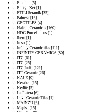
Emotion
[5]
EnergieKer
[1]
ETILI Seramik
[35]
Fabresa
[16]
GEOTILES
[4]
Halcon Ceramicas
[160]
HDC Porcelanicos
[1]
Ibero
[1]
Imso
[1]
Infinity Ceramic tiles
[111]
INFINITY CERAMICA
[80]
ITC
[61]
ITC
[25]
ITC India
[121]
ITT Ceramic
[26]
KALE
[9]
Keraben
[15]
Kerlife
[5]
La Platera
[6]
Love Ceramic Tiles
[1]
MAINZU
[6]
Mapisa
[15]