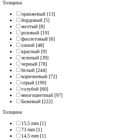
Толщина
оранжевый
[13]
бордовый
[5]
желтый
[8]
розовый
[19]
фиолетовый
[6]
синий
[48]
красный
[9]
зеленый
[39]
черный
[78]
белый
[244]
коричневый
[72]
серый
[199]
голубой
[60]
многоцветный
[97]
Бежевый
[222]
Толщина
15,5 mm
[1]
73 mm
[1]
14,5 mm
[1]