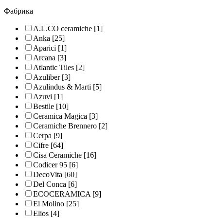
Фабрика
A.L.CO ceramiche
[1]
Anka
[25]
Aparici
[1]
Arcana
[3]
Atlantic Tiles
[2]
Azuliber
[3]
Azulindus & Marti
[5]
Azuvi
[1]
Bestile
[10]
Ceramica Magica
[3]
Ceramiche Brennero
[2]
Cerpa
[9]
Cifre
[64]
Cisa Ceramiche
[16]
Codicer 95
[6]
DecoVita
[60]
Del Conca
[6]
ECOCERAMICA
[9]
El Molino
[25]
Elios
[4]