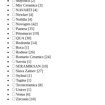
Mayolica
[2]
Myr Ceramica
[3]
NAVARTI
[4]
Newker
[4]
Nobilia
[4]
Novogres
[42]
Pamesa
[35]
Prissmacer
[19]
QUA
[30]
Realonda
[14]
Roca
[1]
Rodnoe
[26]
Romario Ceramics
[24]
Savoia
[1]
SERAMIKSAN
[10]
Slava Zaitsev
[27]
Stylnul
[1]
Tagina
[1]
Tecniceramica
[8]
Unicer
[1]
Venus
[6]
Zirconio
[10]