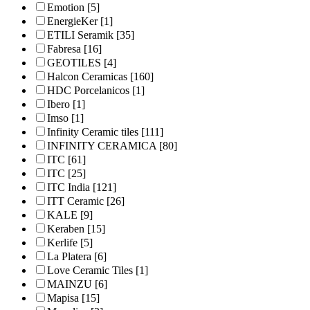
Emotion
[5]
EnergieKer
[1]
ETILI Seramik
[35]
Fabresa
[16]
GEOTILES
[4]
Halcon Ceramicas
[160]
HDC Porcelanicos
[1]
Ibero
[1]
Imso
[1]
Infinity Ceramic tiles
[111]
INFINITY CERAMICA
[80]
ITC
[61]
ITC
[25]
ITC India
[121]
ITT Ceramic
[26]
KALE
[9]
Keraben
[15]
Kerlife
[5]
La Platera
[6]
Love Ceramic Tiles
[1]
MAINZU
[6]
Mapisa
[15]