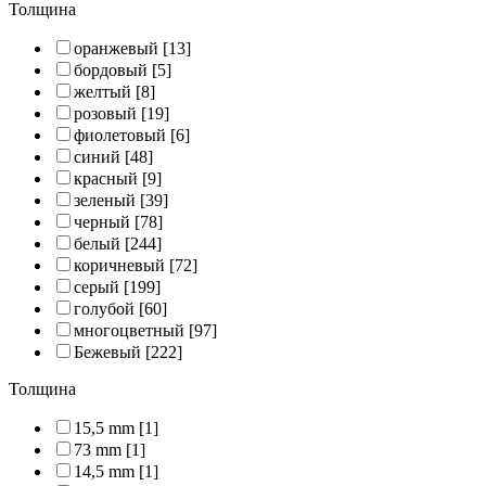
Толщина
оранжевый
[13]
бордовый
[5]
желтый
[8]
розовый
[19]
фиолетовый
[6]
синий
[48]
красный
[9]
зеленый
[39]
черный
[78]
белый
[244]
коричневый
[72]
серый
[199]
голубой
[60]
многоцветный
[97]
Бежевый
[222]
Толщина
15,5 mm
[1]
73 mm
[1]
14,5 mm
[1]