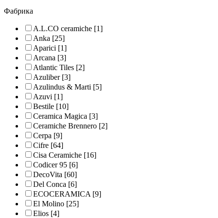
Фабрика
A.L.CO ceramiche
[1]
Anka
[25]
Aparici
[1]
Arcana
[3]
Atlantic Tiles
[2]
Azuliber
[3]
Azulindus & Marti
[5]
Azuvi
[1]
Bestile
[10]
Ceramica Magica
[3]
Ceramiche Brennero
[2]
Cerpa
[9]
Cifre
[64]
Cisa Ceramiche
[16]
Codicer 95
[6]
DecoVita
[60]
Del Conca
[6]
ECOCERAMICA
[9]
El Molino
[25]
Elios
[4]