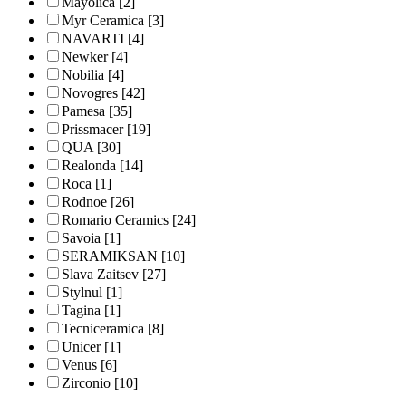
Mayolica
[2]
Myr Ceramica
[3]
NAVARTI
[4]
Newker
[4]
Nobilia
[4]
Novogres
[42]
Pamesa
[35]
Prissmacer
[19]
QUA
[30]
Realonda
[14]
Roca
[1]
Rodnoe
[26]
Romario Ceramics
[24]
Savoia
[1]
SERAMIKSAN
[10]
Slava Zaitsev
[27]
Stylnul
[1]
Tagina
[1]
Tecniceramica
[8]
Unicer
[1]
Venus
[6]
Zirconio
[10]