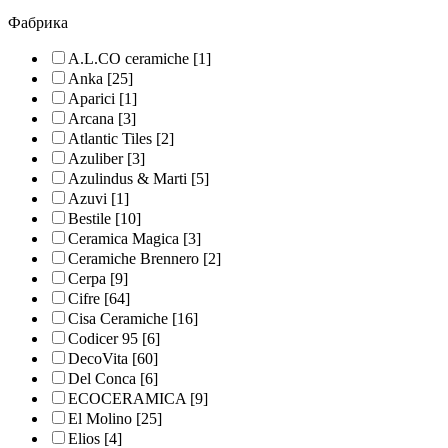
Фабрика
A.L.CO ceramiche
[1]
Anka
[25]
Aparici
[1]
Arcana
[3]
Atlantic Tiles
[2]
Azuliber
[3]
Azulindus & Marti
[5]
Azuvi
[1]
Bestile
[10]
Ceramica Magica
[3]
Ceramiche Brennero
[2]
Cerpa
[9]
Cifre
[64]
Cisa Ceramiche
[16]
Codicer 95
[6]
DecoVita
[60]
Del Conca
[6]
ECOCERAMICA
[9]
El Molino
[25]
Elios
[4]