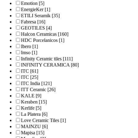
Emotion
[5]
EnergieKer
[1]
ETILI Seramik
[35]
Fabresa
[16]
GEOTILES
[4]
Halcon Ceramicas
[160]
HDC Porcelanicos
[1]
Ibero
[1]
Imso
[1]
Infinity Ceramic tiles
[111]
INFINITY CERAMICA
[80]
ITC
[61]
ITC
[25]
ITC India
[121]
ITT Ceramic
[26]
KALE
[9]
Keraben
[15]
Kerlife
[5]
La Platera
[6]
Love Ceramic Tiles
[1]
MAINZU
[6]
Mapisa
[15]