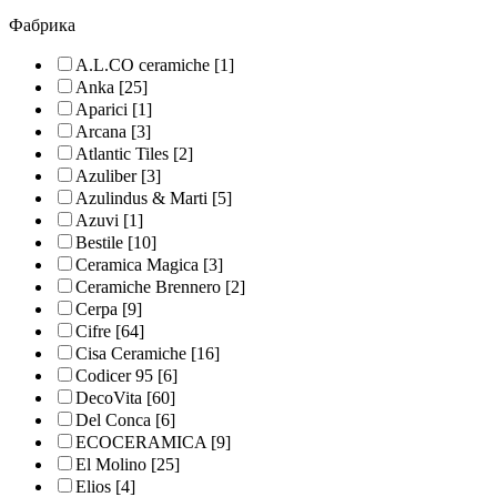
Фабрика
A.L.CO ceramiche
[1]
Anka
[25]
Aparici
[1]
Arcana
[3]
Atlantic Tiles
[2]
Azuliber
[3]
Azulindus & Marti
[5]
Azuvi
[1]
Bestile
[10]
Ceramica Magica
[3]
Ceramiche Brennero
[2]
Cerpa
[9]
Cifre
[64]
Cisa Ceramiche
[16]
Codicer 95
[6]
DecoVita
[60]
Del Conca
[6]
ECOCERAMICA
[9]
El Molino
[25]
Elios
[4]