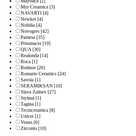
Mayolica
[2]
Myr Ceramica
[3]
NAVARTI
[4]
Newker
[4]
Nobilia
[4]
Novogres
[42]
Pamesa
[35]
Prissmacer
[19]
QUA
[30]
Realonda
[14]
Roca
[1]
Rodnoe
[26]
Romario Ceramics
[24]
Savoia
[1]
SERAMIKSAN
[10]
Slava Zaitsev
[27]
Stylnul
[1]
Tagina
[1]
Tecniceramica
[8]
Unicer
[1]
Venus
[6]
Zirconio
[10]