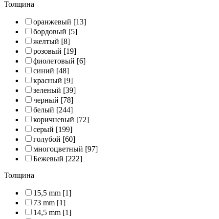
Толщина
оранжевый
[13]
бордовый
[5]
желтый
[8]
розовый
[19]
фиолетовый
[6]
синий
[48]
красный
[9]
зеленый
[39]
черный
[78]
белый
[244]
коричневый
[72]
серый
[199]
голубой
[60]
многоцветный
[97]
Бежевый
[222]
Толщина
15,5 mm
[1]
73 mm
[1]
14,5 mm
[1]