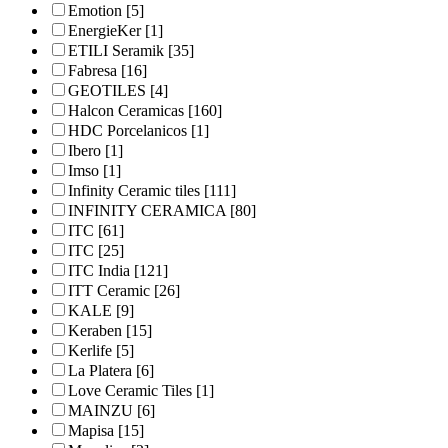
Emotion
[5]
EnergieKer
[1]
ETILI Seramik
[35]
Fabresa
[16]
GEOTILES
[4]
Halcon Ceramicas
[160]
HDC Porcelanicos
[1]
Ibero
[1]
Imso
[1]
Infinity Ceramic tiles
[111]
INFINITY CERAMICA
[80]
ITC
[61]
ITC
[25]
ITC India
[121]
ITT Ceramic
[26]
KALE
[9]
Keraben
[15]
Kerlife
[5]
La Platera
[6]
Love Ceramic Tiles
[1]
MAINZU
[6]
Mapisa
[15]