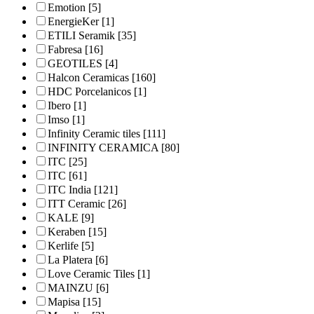
Emotion
[5]
EnergieKer
[1]
ETILI Seramik
[35]
Fabresa
[16]
GEOTILES
[4]
Halcon Ceramicas
[160]
HDC Porcelanicos
[1]
Ibero
[1]
Imso
[1]
Infinity Ceramic tiles
[111]
INFINITY CERAMICA
[80]
ITC
[25]
ITC
[61]
ITC India
[121]
ITT Ceramic
[26]
KALE
[9]
Keraben
[15]
Kerlife
[5]
La Platera
[6]
Love Ceramic Tiles
[1]
MAINZU
[6]
Mapisa
[15]