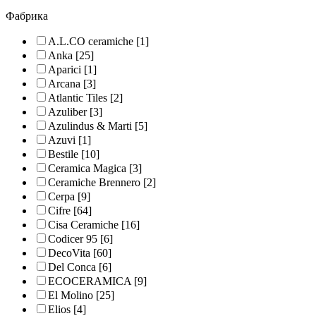
Фабрика
A.L.CO ceramiche
[1]
Anka
[25]
Aparici
[1]
Arcana
[3]
Atlantic Tiles
[2]
Azuliber
[3]
Azulindus & Marti
[5]
Azuvi
[1]
Bestile
[10]
Ceramica Magica
[3]
Ceramiche Brennero
[2]
Cerpa
[9]
Cifre
[64]
Cisa Ceramiche
[16]
Codicer 95
[6]
DecoVita
[60]
Del Conca
[6]
ECOCERAMICA
[9]
El Molino
[25]
Elios
[4]