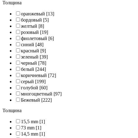
Толщина
оранжевый
[13]
бордовый
[5]
желтый
[8]
розовый
[19]
фиолетовый
[6]
синий
[48]
красный
[9]
зеленый
[39]
черный
[78]
белый
[244]
коричневый
[72]
серый
[199]
голубой
[60]
многоцветный
[97]
Бежевый
[222]
Толщина
15,5 mm
[1]
73 mm
[1]
14,5 mm
[1]