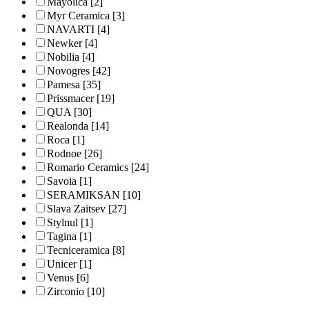
Mayolica
[2]
Myr Ceramica
[3]
NAVARTI
[4]
Newker
[4]
Nobilia
[4]
Novogres
[42]
Pamesa
[35]
Prissmacer
[19]
QUA
[30]
Realonda
[14]
Roca
[1]
Rodnoe
[26]
Romario Ceramics
[24]
Savoia
[1]
SERAMIKSAN
[10]
Slava Zaitsev
[27]
Stylnul
[1]
Tagina
[1]
Tecniceramica
[8]
Unicer
[1]
Venus
[6]
Zirconio
[10]