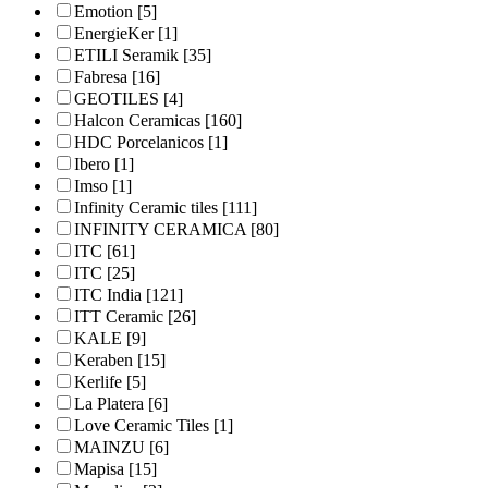
Emotion
[5]
EnergieKer
[1]
ETILI Seramik
[35]
Fabresa
[16]
GEOTILES
[4]
Halcon Ceramicas
[160]
HDC Porcelanicos
[1]
Ibero
[1]
Imso
[1]
Infinity Ceramic tiles
[111]
INFINITY CERAMICA
[80]
ITC
[61]
ITC
[25]
ITC India
[121]
ITT Ceramic
[26]
KALE
[9]
Keraben
[15]
Kerlife
[5]
La Platera
[6]
Love Ceramic Tiles
[1]
MAINZU
[6]
Mapisa
[15]