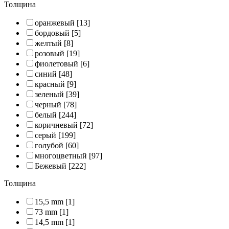
Толщина
оранжевый
[13]
бордовый
[5]
желтый
[8]
розовый
[19]
фиолетовый
[6]
синий
[48]
красный
[9]
зеленый
[39]
черный
[78]
белый
[244]
коричневый
[72]
серый
[199]
голубой
[60]
многоцветный
[97]
Бежевый
[222]
Толщина
15,5 mm
[1]
73 mm
[1]
14,5 mm
[1]