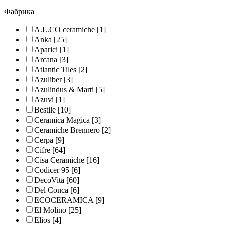
Фабрика
A.L.CO ceramiche
[1]
Anka
[25]
Aparici
[1]
Arcana
[3]
Atlantic Tiles
[2]
Azuliber
[3]
Azulindus & Marti
[5]
Azuvi
[1]
Bestile
[10]
Ceramica Magica
[3]
Ceramiche Brennero
[2]
Cerpa
[9]
Cifre
[64]
Cisa Ceramiche
[16]
Codicer 95
[6]
DecoVita
[60]
Del Conca
[6]
ECOCERAMICA
[9]
El Molino
[25]
Elios
[4]