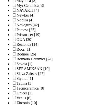
Mayolica
[2]
Myr Ceramica
[3]
NAVARTI
[4]
Newker
[4]
Nobilia
[4]
Novogres
[42]
Pamesa
[35]
Prissmacer
[19]
QUA
[30]
Realonda
[14]
Roca
[1]
Rodnoe
[26]
Romario Ceramics
[24]
Savoia
[1]
SERAMIKSAN
[10]
Slava Zaitsev
[27]
Stylnul
[1]
Tagina
[1]
Tecniceramica
[8]
Unicer
[1]
Venus
[6]
Zirconio
[10]