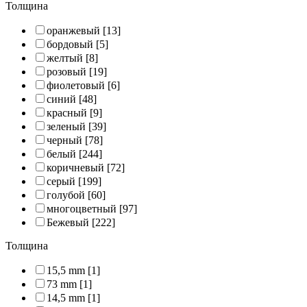
Толщина
оранжевый
[13]
бордовый
[5]
желтый
[8]
розовый
[19]
фиолетовый
[6]
синий
[48]
красный
[9]
зеленый
[39]
черный
[78]
белый
[244]
коричневый
[72]
серый
[199]
голубой
[60]
многоцветный
[97]
Бежевый
[222]
Толщина
15,5 mm
[1]
73 mm
[1]
14,5 mm
[1]