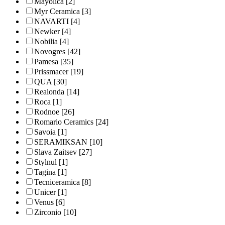
Mayolica
[2]
Myr Ceramica
[3]
NAVARTI
[4]
Newker
[4]
Nobilia
[4]
Novogres
[42]
Pamesa
[35]
Prissmacer
[19]
QUA
[30]
Realonda
[14]
Roca
[1]
Rodnoe
[26]
Romario Ceramics
[24]
Savoia
[1]
SERAMIKSAN
[10]
Slava Zaitsev
[27]
Stylnul
[1]
Tagina
[1]
Tecniceramica
[8]
Unicer
[1]
Venus
[6]
Zirconio
[10]