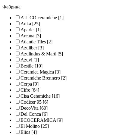
Фабрика
A.L.CO ceramiche
[1]
Anka
[25]
Aparici
[1]
Arcana
[3]
Atlantic Tiles
[2]
Azuliber
[3]
Azulindus & Marti
[5]
Azuvi
[1]
Bestile
[10]
Ceramica Magica
[3]
Ceramiche Brennero
[2]
Cerpa
[9]
Cifre
[64]
Cisa Ceramiche
[16]
Codicer 95
[6]
DecoVita
[60]
Del Conca
[6]
ECOCERAMICA
[9]
El Molino
[25]
Elios
[4]