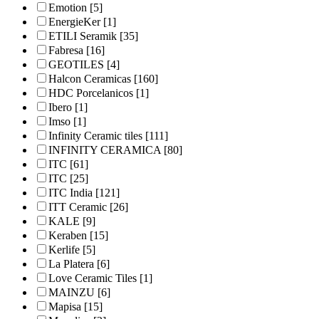
Emotion
[5]
EnergieKer
[1]
ETILI Seramik
[35]
Fabresa
[16]
GEOTILES
[4]
Halcon Ceramicas
[160]
HDC Porcelanicos
[1]
Ibero
[1]
Imso
[1]
Infinity Ceramic tiles
[111]
INFINITY CERAMICA
[80]
ITC
[61]
ITC
[25]
ITC India
[121]
ITT Ceramic
[26]
KALE
[9]
Keraben
[15]
Kerlife
[5]
La Platera
[6]
Love Ceramic Tiles
[1]
MAINZU
[6]
Mapisa
[15]